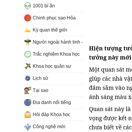
1001 bí ẩn
Chinh phục sao Hỏa
Kỳ quan thế giới
Người ngoài hành tinh - UFO
Hiện tượng tư
Trắc nghiệm Khoa học
tưởng này mới 
Khoa học quân sự
Một quan sát m
giúp các nhà vậ
Lịch sử
đâm sầm vào ngô
Tại sao
ánh sáng màu xa
Địa danh nổi tiếng
Quan sát này là
Hỏi đáp Khoa học
vọng được kết n
chưa biết về cá
Công nghệ mới