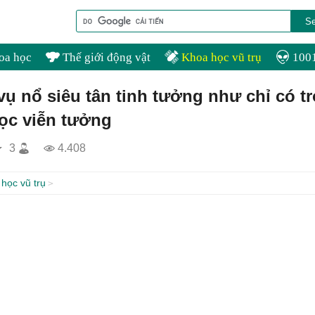
oa học
Thế giới động vật
Khoa học vũ trụ
1001
ụ nổ siêu tân tinh tưởng như chỉ có t
ọc viễn tưởng
3
4.408
học vũ trụ