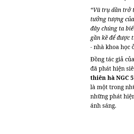
“Vũ trụ dần trở 
tưởng tượng của 
đây chúng ta biế
gần kề để được 
- nhà khoa học ở
Đồng tác giả củ
đã phát hiện si
thiên hà NGC 
là một trong nh
những phát hiện
ánh sáng.