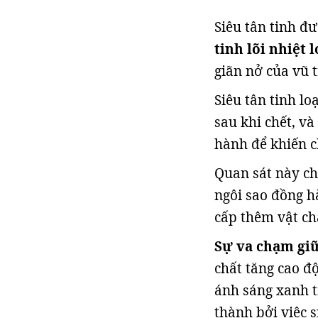
Siêu tân tinh đư
tinh lõi nhiệt l
giãn nở của vũ t
Siêu tân tinh lo
sau khi chết, v
hành để khiến c
Quan sát này chỉ
ngôi sao đồng h
cấp thêm vật chấ
Sự va chạm giữ
chất tăng cao độ
ánh sáng xanh t
thành bởi việc s