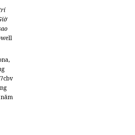
trí
Giờ
sao
owell
ona,
ng
17cbv
ong
u năm