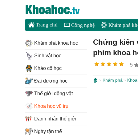
Trang chủ
Công nghệ
Khám phá kh
Chứng kiến v
Khám phá khoa học
phim khoa h
Sinh vật học
5
Khảo cổ học
🏠
Khám phá
Khoa 
Đại dương học
Thế giới động vật
Khoa học vũ trụ
Danh nhân thế giới
Ngày tận thế