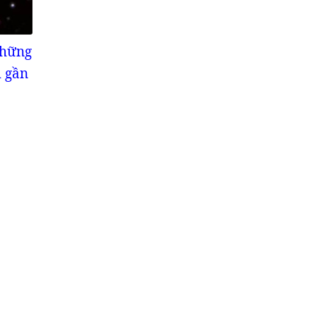
những
m gần