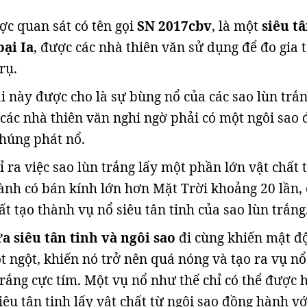
ợc quan sát có tên gọi
SN 2017cbv
, là một
siêu t
oại Ia
, được các nhà thiên văn sử dụng để đo gia 
rụ.
ại này được cho là sự bùng nổ của các sao lùn trắ
à các nhà thiên văn nghi ngờ phải có một ngôi sao
húng phát nổ.
 ra việc sao lùn trắng lấy một phần lớn vật chất 
ành có bán kính lớn hơn Mặt Trời khoảng 20 lần,
t tạo thành vụ nổ siêu tân tinh của sao lùn trắng
a siêu tân tinh và ngôi sao
đi cùng khiến mật độ
t ngột, khiến nó trở nên quá nóng và tạo ra vụ nổ
rắng cực tím. Một vụ nổ như thế chỉ có thể được 
iêu tân tinh lấy vật chất từ ngôi sao đồng hành vớ