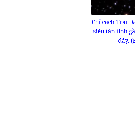
Chỉ cách Trái Đ
siêu tân tinh 
đây. (