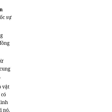
ân
tốc sự
ng
 đồng
từ
 cung
.
 vật
 có
hình
i nó.