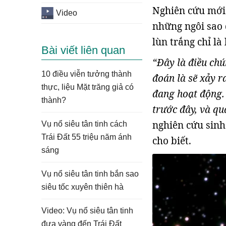
Nghiên cứu mới 
Video
những ngôi sao 
lùn trắng chỉ là
Bài viết liên quan
“Đây là điều chú
10 điều viễn tưởng thành
đoán là sẽ xảy r
thực, liệu Mặt trăng giả có
đang hoạt động. 
thành?
trước đây, và q
nghiên cứu sinh
Vụ nổ siêu tân tinh cách
Trái Đất 55 triệu năm ánh
cho biết.
sáng
Vụ nổ siêu tân tinh bắn sao
siêu tốc xuyên thiên hà
Video: Vụ nổ siêu tân tinh
đưa vàng đến Trái Đất