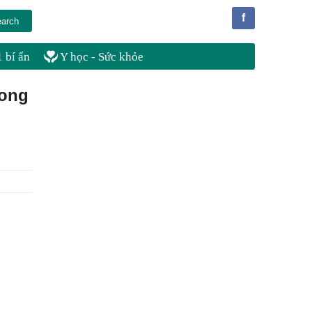
f
 bí ẩn
Y học - Sức khỏe
rong