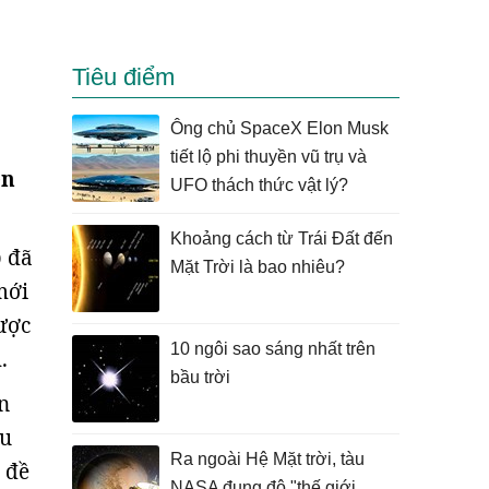
Tiêu điểm
Ông chủ SpaceX Elon Musk
tiết lộ phi thuyền vũ trụ và
ễn
UFO thách thức vật lý?
Khoảng cách từ Trái Đất đến
)
đã
Mặt Trời là bao nhiêu?
mới
ược
10 ngôi sao sáng nhất trên
.
bầu trời
n
ều
Ra ngoài Hệ Mặt trời, tàu
 đề
NASA đụng độ "thế giới