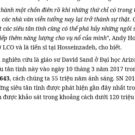
thành một chốn điên rồ khi những thứ chỉ có trong 
các nhà văn viễn tưởng nay lại trở thành sự thật. 
t các siêu tân tinh cũng có thể phá hủy những ngôi 
tiếp thêm năng lượng cho vụ nổ của mình"
, Andy H
 LCO và là tiến sĩ tại Hosseinzadeh, cho biết.
a nghiên cứu là giáo sư David Sand ở Đại học Ariz
êu tân tinh này vào ngày 10 tháng 3 năm 2017 tro
5643
, cách chúng ta 55 triệu năm ánh sáng. SN 20
ững siêu tân tinh được phát hiện gần đây nhất tr
 được khảo sát trong khoảng cách dưới 120 triệ