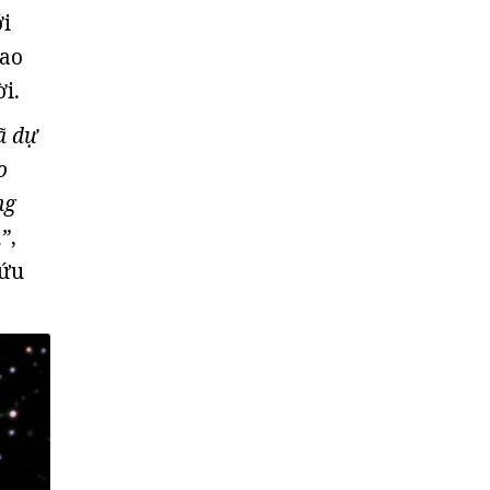
ới
sao
i.
ã dự
o
ng
n”
,
cứu