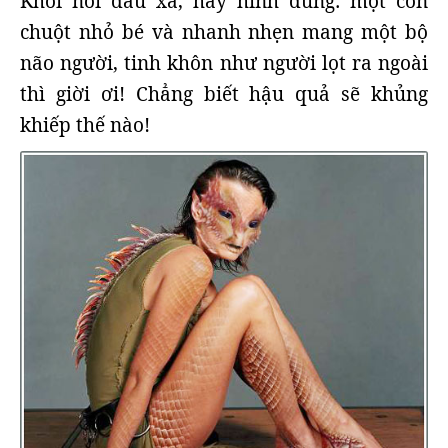
Khỏi nói đâu xa, hãy hình dung: một con
chuột nhỏ bé và nhanh nhẹn mang một bộ
não người, tinh khôn như người lọt ra ngoài
thì giời ơi! Chẳng biết hậu quả sẽ khủng
khiếp thế nào!