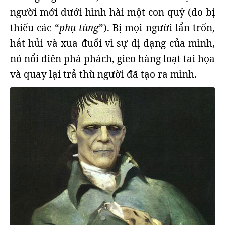
người mới dưới hình hài một con quỷ (do bị
thiếu các “
phụ tùng
”). Bị mọi người lẩn trốn,
hắt hủi và xua đuổi vì sự dị dạng của mình,
nó nổi điên phá phách, gieo hàng loạt tai họa
và quay lại trả thù người đã tạo ra mình.