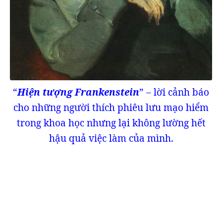
“
Hiện tượng Frankenstein
” – lời cảnh báo
cho những người thích phiêu lưu mạo hiểm
trong khoa học nhưng lại không lường hết
hậu quả việc làm của mình.