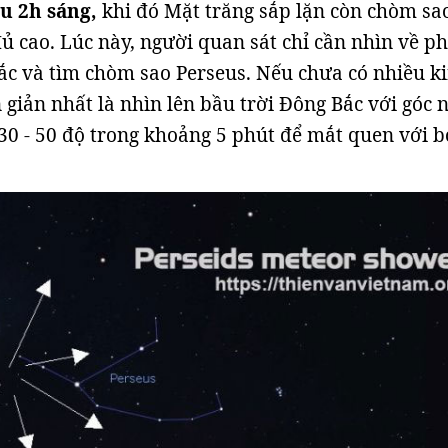
au 2h sáng,
khi đó Mặt trăng sắp lặn còn chòm sa
ủ cao. Lúc này, người quan sát chỉ cần nhìn về ph
ắc và tìm chòm sao Perseus. Nếu chưa có nhiều k
 giản nhất là nhìn lên bầu trời Đông Bắc với góc 
 30 - 50 độ trong khoảng 5 phút để mắt quen với 