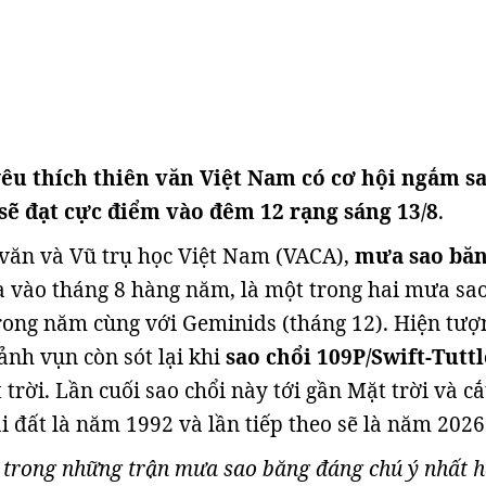
u thích thiên văn Việt Nam có cơ hội ngắm s
 sẽ đạt cực điểm vào đêm 12 rạng sáng 13/8
.
văn và Vũ trụ học Việt Nam (VACA),
mưa sao bă
a vào tháng 8 hàng năm, là một trong hai mưa sa
rong năm cùng với Geminids (tháng 12). Hiện tượ
nh vụn còn sót lại khi
sao chổi 109P/Swift-Tuttl
 trời. Lần cuối sao chổi này tới gần Mặt trời và c
i đất là năm 1992 và lần tiếp theo sẽ là năm 2026
t trong những trận mưa sao băng đáng chú ý nhất 