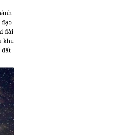
thành
ỹ đạo
i dài
a khu
 đất