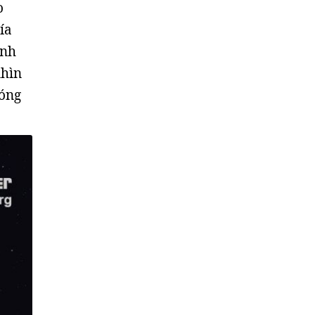
o
ía
inh
nhìn
bóng