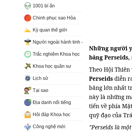
1001 bí ẩn
Chinh phục sao Hỏa
Kỳ quan thế giới
Người ngoài hành tinh - UFO
Những người yê
Trắc nghiệm Khoa học
băng Perseids,
Khoa học quân sự
Theo Hội Thiên 
Perseids
diễn r
Lịch sử
băng lớn nhất t
Tại sao
này là những mả
Địa danh nổi tiếng
tiến về phía Mặt
quỹ đạo của Trá
Hỏi đáp Khoa học
"Perseids là mộ
Công nghệ mới