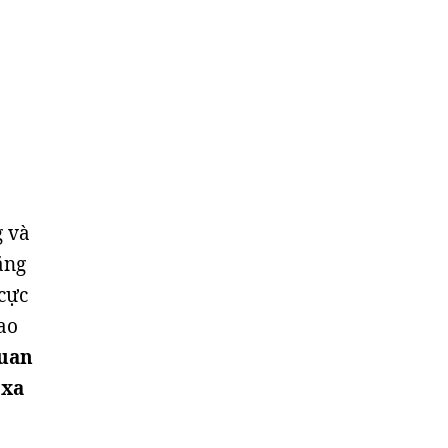
g và
ăng
cực
ao
quan
 xa