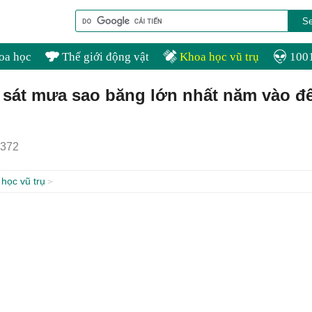
oa học
Thế giới động vật
Khoa học vũ trụ
1001
 sát mưa sao băng lớn nhất năm vào đ
372
học vũ trụ