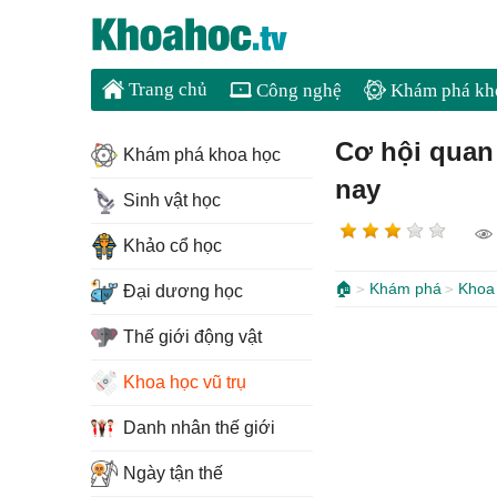
Trang chủ
Công nghệ
Khám phá kh
Cơ hội quan
Khám phá khoa học
nay
Sinh vật học
Khảo cổ học
🏠
Khám phá
Khoa 
Đại dương học
Thế giới động vật
Khoa học vũ trụ
Danh nhân thế giới
Ngày tận thế