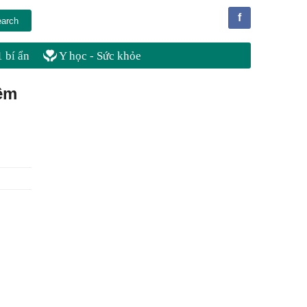
f
 bí ẩn
Y học - Sức khỏe
êm