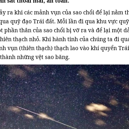
n sát thoải mái, an toàn.
y ra khi các mảnh vụn của sao chổi để lại nằm 
ua quỹ đạo Trái đất. Mỗi lần đi qua khu vực qu
t phần thân của sao chổi bị vỡ ra và để lại một dả
thiên thạch nhỏ. Khi hành tinh của chúng ta đi qu
nh vụn (thiên thạch) thạch lao vào khí quyển Trái
 thành những vệt sao băng.