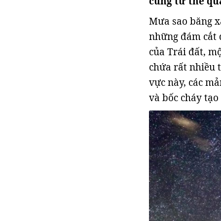
cùng tư thế qua
Mưa sao băng xả
những đám cắt q
của Trái đất, mộ
chứa rất nhiều 
vực này, các mả
và bốc cháy tạo