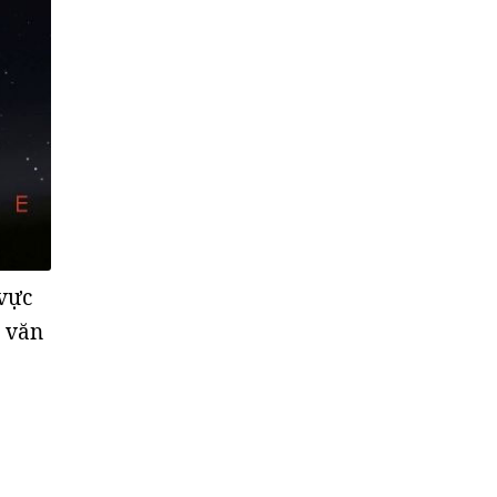
 vực
n văn