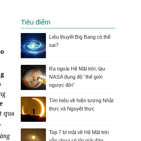
Tiêu điểm
Liệu thuyết Big Bang có thể
sai?
ao
Ra ngoài Hệ Mặt trời, tàu
ng
NASA đụng độ "thế giới
o
ngược đời"
ng
Tìm hiểu về hiện tượng Nhật
e
thực và Nguyệt thực
ắt qua
.
Top 7 bí mật về Hệ Mặt trời
hàng
vẫn chưa có lời giải đáp