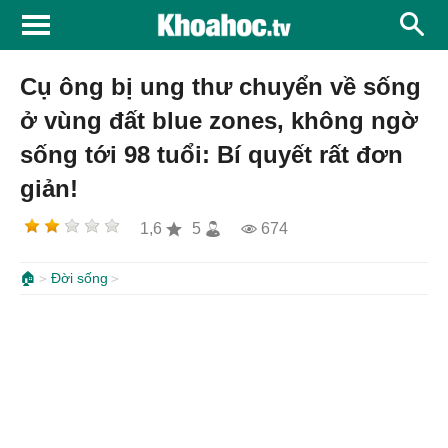
Cụ ông bị ung thư chuyển về sống
ở vùng đất blue zones, không ngờ
sống tới 98 tuổi: Bí quyết rất đơn
giản!
1,6
5
674
🏠
Đời sống