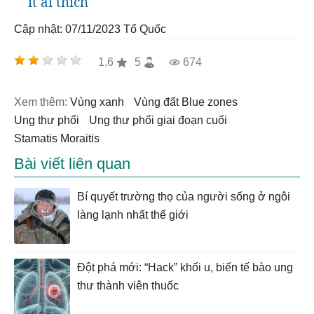
ít ai thích
Cập nhật: 07/11/2023
Tổ Quốc
1,6
5
674
Xem thêm:
vùng xanh
Vùng đất Blue zones
ung thư phổi
ung thư phổi giai đoạn cuối
Stamatis Moraitis
Bài viết liên quan
Bí quyết trường thọ của người sống ở ngôi
làng lạnh nhất thế giới
Đột phá mới: “Hack” khối u, biến tế bào ung
thư thành viên thuốc