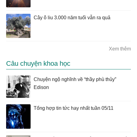
Cây ô liu 3.000 năm tuổi vẫn ra quả
Xem thêm
Câu chuyện khoa học
Chuyện ngộ nghĩnh về “thầy phù thủy”
Edison
Tổng hợp tin tức hay nhất tuần 05/11