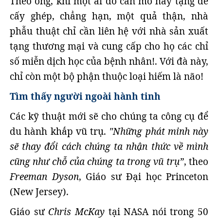
Theo ông, khi một ai đó cần mô hay tạng để
cấy ghép, chẳng hạn, một quả thận, nhà
phẫu thuật chỉ cần liên hệ với nhà sản xuất
tạng thương mại và cung cấp cho họ các chỉ
số miễn dịch học của bệnh nhân!. Với đà này,
chỉ còn một bộ phận thuộc loại hiếm là não!
Tìm thấy người ngoài hành tinh
Các kỹ thuật mới sẽ cho chúng ta công cụ để
du hành khắp vũ trụ.
"Những phát minh này
sẽ thay đổi cách chúng ta nhận thức về mình
cũng như chỗ của chúng ta trong vũ trụ”
, theo
Freeman Dyson
, Giáo sư Đại học Princeton
(New Jersey).
Giáo sư
Chris McKay
tại NASA nói trong 50