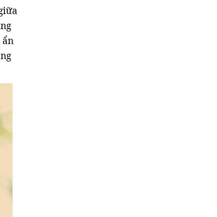
giữa
ũng
 ẩn
ong