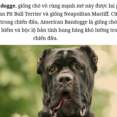
ndogge
, giống chó vô cùng mạnh mẽ này được lai 
n Pit Bull Terrier và giống Neapolitan Mastiff. C
trong chiến đấu, American Bandogge là giống chó
 hiểm và bộc lộ bản tính hung hăng khó lường tr
chiến đấu.