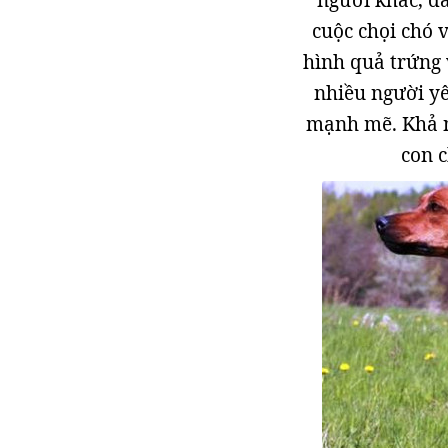
người khác, đ
cuộc chọi chó 
hình quả trứng 
nhiều người yêu
mạnh mẽ. Khả nă
con 