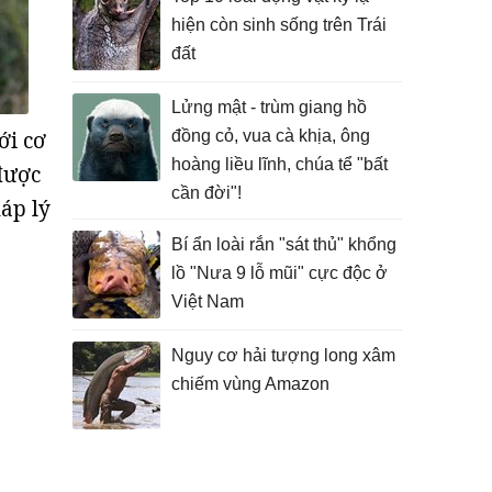
hiện còn sinh sống trên Trái
đất
Lửng mật - trùm giang hồ
ới cơ
đồng cỏ, vua cà khịa, ông
hoàng liều lĩnh, chúa tể "bất
được
cần đời"!
áp lý
Bí ẩn loài rắn "sát thủ" khổng
lồ "Nưa 9 lỗ mũi" cực độc ở
Việt Nam
Nguy cơ hải tượng long xâm
chiếm vùng Amazon