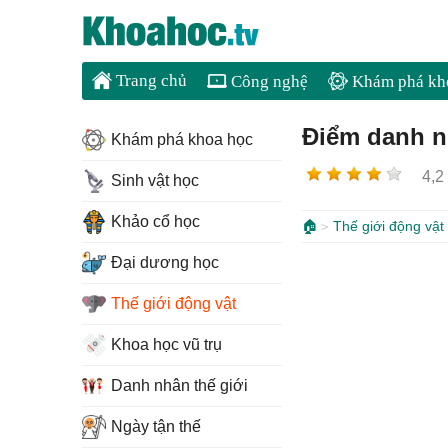
Trang chủ
Công nghệ
Khám phá kh
Điểm danh n
Khám phá khoa học
4,2
Sinh vật học
Khảo cổ học
🏠
Thế giới động vật
Đại dương học
Thế giới động vật
Khoa học vũ trụ
Danh nhân thế giới
Ngày tận thế