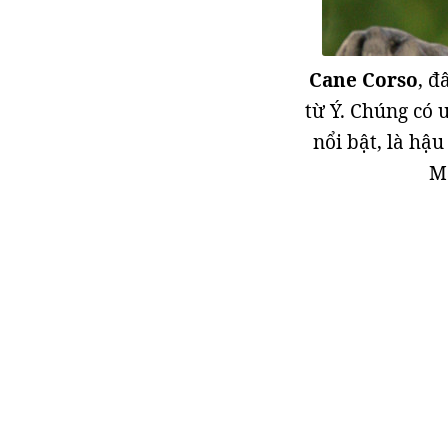
Cane Corso
, đ
từ Ý. Chúng có 
nổi bật, là hậ
Mã