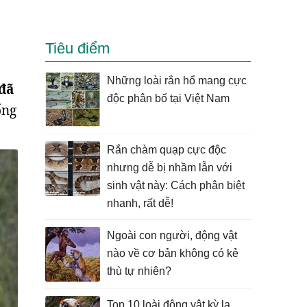
Tiêu điểm
Những loài rắn hổ mang cực
 đã
độc phân bố tại Việt Nam
ống
Rắn chàm quạp cực độc
nhưng dễ bị nhầm lẫn với
sinh vật này: Cách phân biệt
nhanh, rất dễ!
Ngoài con người, động vật
nào về cơ bản không có kẻ
thù tự nhiên?
Top 10 loài động vật kỳ lạ