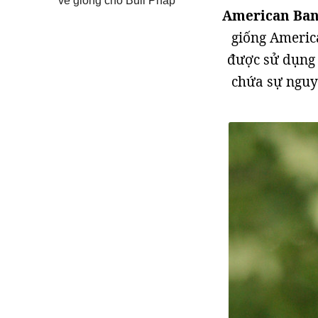
về giống chó Bull Pháp
American Ba
giống America
được sử dụng 
chứa sự nguy