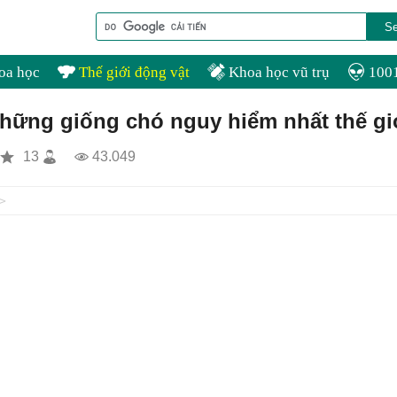
oa học
Thế giới động vật
Khoa học vũ trụ
1001
hững giống chó nguy hiểm nhất thế gi
13
43.049