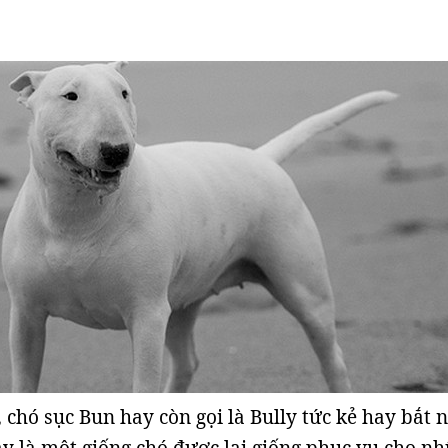
, chó sục Bun hay còn gọi là Bully tức kẻ hay bắt 