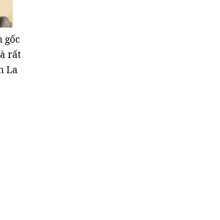
n gốc
à rất
h La