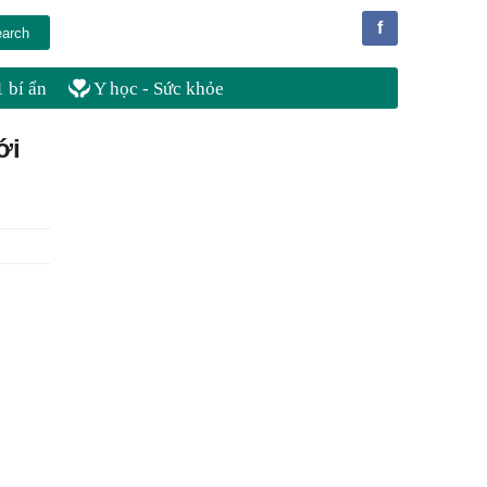
f
 bí ẩn
Y học - Sức khỏe
ới