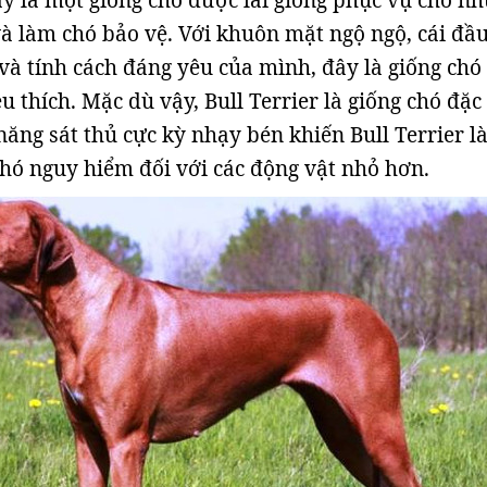
ây là một giống chó được lai giống phục vụ cho n
và làm chó bảo vệ. Với khuôn mặt ngộ ngộ, cái đầu
và tính cách đáng yêu của mình, đây là giống chó
 thích. Mặc dù vậy, Bull Terrier là giống chó đặc 
ng sát thủ cực kỳ nhạy bén khiến Bull Terrier l
chó nguy hiểm đối với các động vật nhỏ hơn.