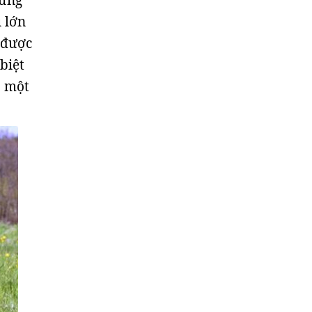
hững
 lớn
 được
biệt
à một