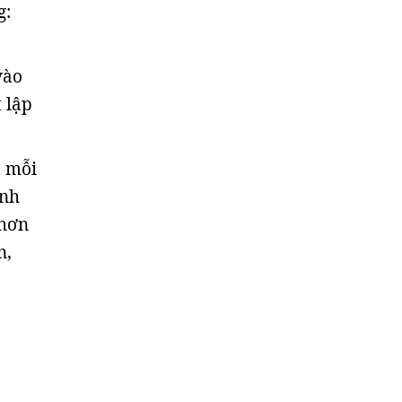
g:
vào
 lập
, mỗi
ành
 hơn
n,