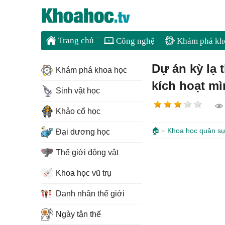
Trang chủ
Công nghệ
Khám phá kh
Dự án kỳ lạ 
Khám phá khoa học
kích hoạt mì
Sinh vật học
Khảo cổ học
🏠
Khoa học quân s
Đại dương học
Thế giới động vật
Khoa học vũ trụ
Danh nhân thế giới
Ngày tận thế