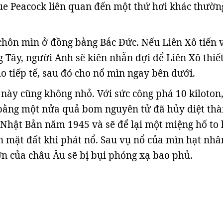
e Peacock liên quan đến một thứ hơi khác thườn
hôn mìn ở đồng bằng Bắc Đức. Nếu Liên Xô tiến 
 Tây, người Anh sẽ kiên nhẫn đợi để Liên Xô thiết
o tiếp tế, sau đó cho nổ mìn ngay bên dưới.
ày cũng không nhỏ. Với sức công phá 10 kiloton
ằng một nửa quả bom nguyên tử đã hủy diệt th
Nhật Bản năm 1945 và sẽ để lại một miệng hố to
n mặt đất khi phát nổ. Sau vụ nổ của mìn hạt nhâ
ớn của châu Âu sẽ bị bụi phóng xạ bao phủ.