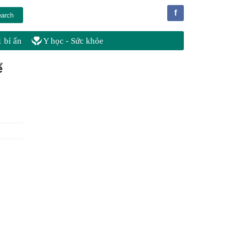
f
 bí ẩn
Y học - Sức khỏe
ể