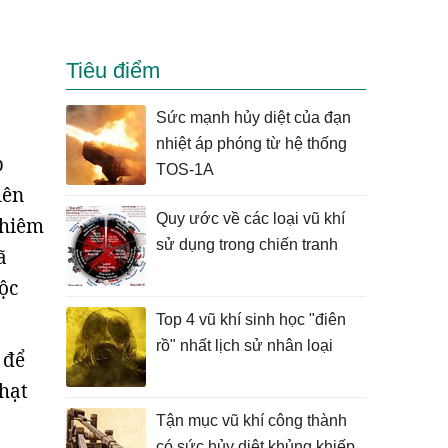
Tiêu điểm
Sức mạnh hủy diệt của đạn
nhiệt áp phóng từ hệ thống
p
TOS-1A
lên
Quy ước về các loại vũ khí
ghiêm
sử dụng trong chiến tranh
ã
ộc
Top 4 vũ khí sinh học "điên
rồ" nhất lịch sử nhân loại
 để
hạt
Tận mục vũ khí công thành
có sức hủy diệt khủng khiếp