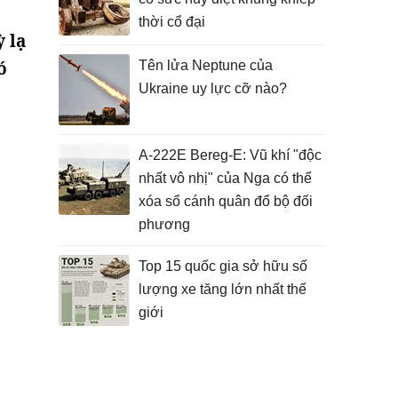
thời cổ đại
 lạ
ó
Tên lửa Neptune của
Ukraine uy lực cỡ nào?
A-222E Bereg-E: Vũ khí "độc
nhất vô nhị" của Nga có thể
xóa sổ cánh quân đổ bộ đối
phương
Top 15 quốc gia sở hữu số
lượng xe tăng lớn nhất thế
giới