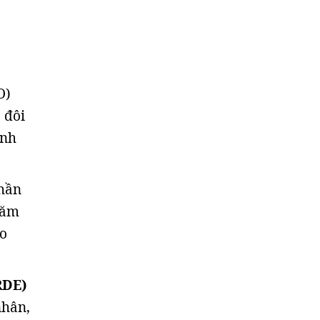
O)
 đôi
anh
phần
năm
áo
RDE)
nhân,