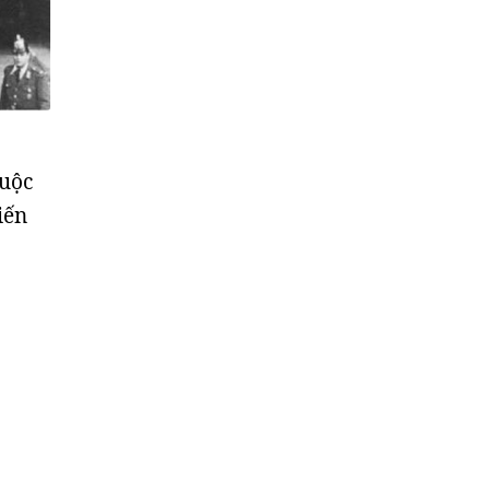
cuộc
iến