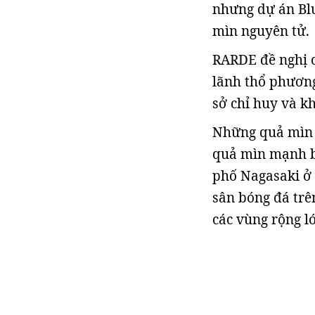
nhưng dự án Blu
mìn nguyên tử.
RARDE đề nghị c
lãnh thổ phương
sở chỉ huy và kh
Những quả mìn n
quả mìn mạnh b
phố Nagasaki ở 
sân bóng đá trê
các vùng rộng l