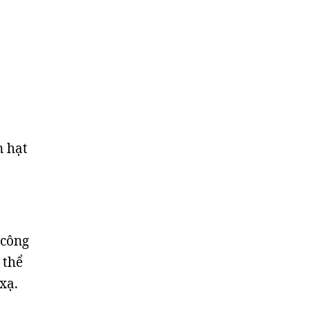
n hạt
 công
 thể
xạ.