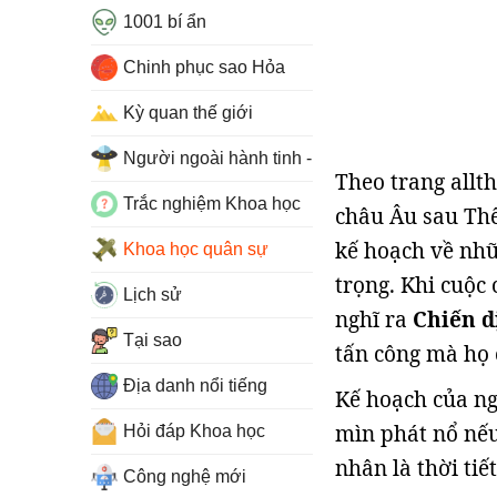
1001 bí ẩn
Chinh phục sao Hỏa
Kỳ quan thế giới
Người ngoài hành tinh - UFO
Theo trang allth
Trắc nghiệm Khoa học
châu Âu sau Thế 
kế hoạch về nhữ
Khoa học quân sự
trọng. Khi cuộc
Lịch sử
nghĩ ra
Chiến d
Tại sao
tấn công mà họ c
Địa danh nổi tiếng
Kế hoạch của ng
mìn phát nổ nếu
Hỏi đáp Khoa học
nhân là thời tiế
Công nghệ mới