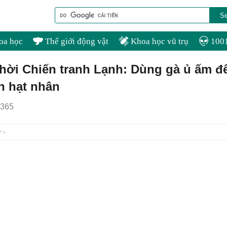
oa học
Thế giới động vật
Khoa học vũ trụ
1001
thời Chiến tranh Lạnh: Dùng gà ủ ấm đ
n hạt nhân
365
ự