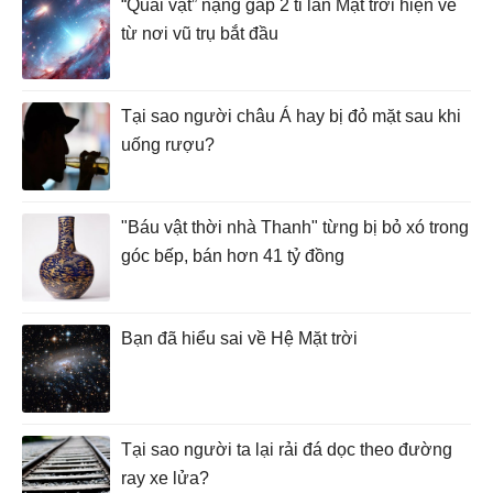
“Quái vật” nặng gấp 2 tỉ lần Mặt trời hiện về
từ nơi vũ trụ bắt đầu
Tại sao người châu Á hay bị đỏ mặt sau khi
uống rượu?
"Báu vật thời nhà Thanh" từng bị bỏ xó trong
góc bếp, bán hơn 41 tỷ đồng
Bạn đã hiểu sai về Hệ Mặt trời
Tại sao người ta lại rải đá dọc theo đường
ray xe lửa?