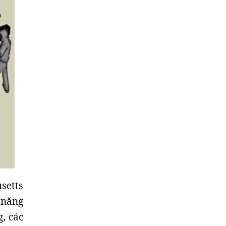
setts
 năng
, các