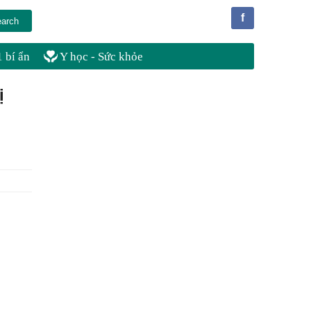
f
 bí ẩn
Y học - Sức khỏe
ị