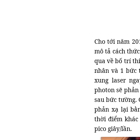
Cho tới năm 20
mô tả cách thức
qua về bố trí t
nhân và 1 bức 
xung laser ng
photon sẽ phản 
sau bức tường. 
phản xạ lại bằ
thời điểm khác 
pico giây/lần.