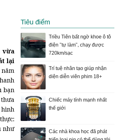
Tiêu điểm
Triều Tiên bất ngờ khoe ô tô
điện "tự làm", chạy được
c vừa
720km/sạc
t lại
Trí tuệ nhân tạo giúp nhận
i năm
diện diễn viên phim 18+
nhanh
u bạn
 thưa
Chiếc máy tính mạnh nhất
i hình
thế giới
thực:
dụ như
Các nhà khoa học đã phát
triển loại pin có thể dùng tới