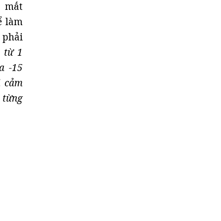
o mắt
ể làm
 phải
 từ 1
a -15
i cảm
 từng