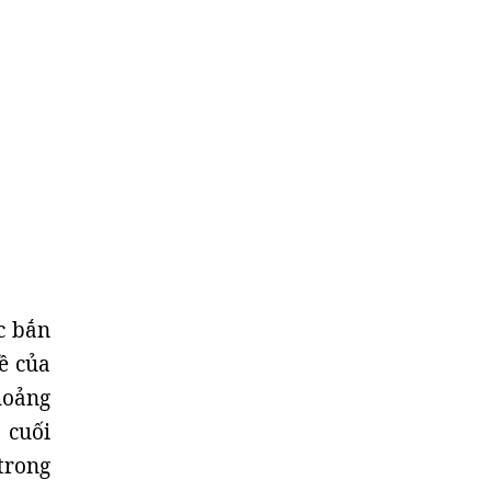
c bắn
ề của
hoảng
 cuối
trong