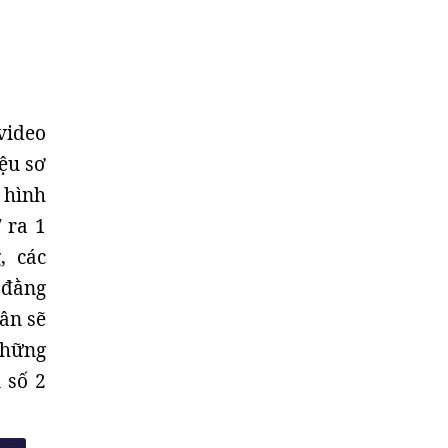
video
iệu sơ
1 hình
"
ra 1
, các
 đằng
ân sẽ
những
 số 2