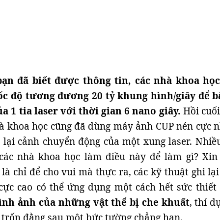
bạn đã biết được thông tin, các nhà khoa họ
c độ tương đương 20 tỷ khung hình/giây để bắ
 1 tia laser với thời gian 6 nano giây.
Hồi cuố
nhà khoa học cũng đã dùng máy ảnh CUP nén cực 
 lại cảnh chuyển động của một xung laser. Nhiề
các nhà khoa học làm điều này để làm gì? Xin
là chỉ để cho vui mà thực ra, các kỹ thuật ghi lạ
cực cao có thể ứng dụng một cách hết sức thiết 
hình ảnh của những vật thể bị che khuất
, thí 
 trốn đằng sau một bức tường chẳng hạn.