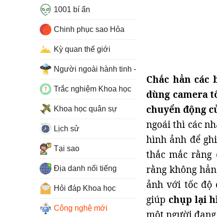
1001 bí ẩn
Chinh phục sao Hỏa
Kỳ quan thế giới
Người ngoài hành tinh - UFO
Chắc hẳn các 
Trắc nghiệm Khoa học
dùng camera tố
chuyển động của
Khoa học quân sự
ngoái thì các 
Lịch sử
hình ảnh để ghi
Tại sao
thắc mắc rằng 
rằng không hẳn 
Địa danh nổi tiếng
ảnh với tốc độ 
Hỏi đáp Khoa học
giúp
chụp lại 
Công nghệ mới
một người đang