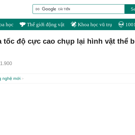
oa học
Thế giới động vật
Khoa học vũ trụ
1001
tốc độ cực cao chụp lại hình vật thể b
1.900
g nghệ mới