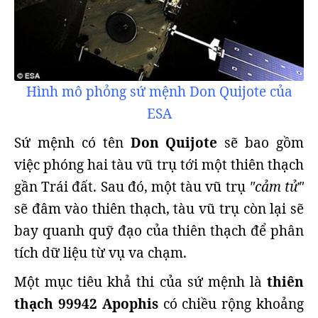
Hình mô phỏng sứ mệnh Don Quijote của
ESA
Sứ mệnh có tên
Don Quijote
sẽ bao gồm
việc phóng hai tàu vũ trụ tới một thiên thạch
gần Trái đất. Sau đó, một tàu vũ trụ
"cảm tử"
sẽ đâm vào thiên thạch, tàu vũ trụ còn lại sẽ
bay quanh quỹ đạo của thiên thạch để phân
tích dữ liệu từ vụ va chạm.
Một mục tiêu khả thi của sứ mệnh là
thiên
thạch 99942 Apophis
có chiều rộng khoảng