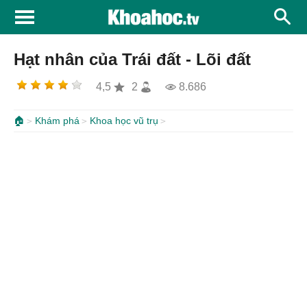
Hạt nhân của Trái đất - Lõi đất
4,5
2
8.686
🏠
Khám phá
Khoa học vũ trụ