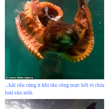
...hải cẩu cũng ít khi tấn công mực bởi vì chún
loài săn mồi.