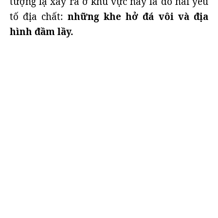
tượng lạ xảy ra ở khu vực này là do hai yếu
tố địa chất:
những khe hở đá vôi và địa
hình đầm lầy.