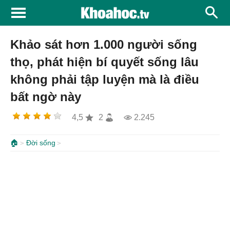
Khảo sát hơn 1.000 người sống
thọ, phát hiện bí quyết sống lâu
không phải tập luyện mà là điều
bất ngờ này
4,5
2
2.245
🏠
Đời sống