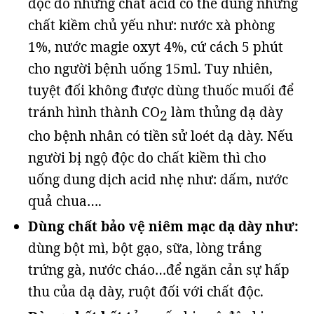
độc do những chất acid có thể dùng những
chất kiềm chủ yếu như: nước xà phòng
1%, nước magie oxyt 4%, cứ cách 5 phút
cho người bệnh uống 15ml. Tuy nhiên,
tuyệt đối không được dùng thuốc muối để
tránh hình thành C­­O
làm thủng dạ dày
2
cho bệnh nhân có tiền sử loét dạ dày. Nếu
người bị ngộ độc do chất kiềm thì cho
uống dung dịch acid nhẹ như: dấm, nước
quả chua….
Dùng chất bảo vệ niêm mạc dạ dày như:
dùng bột mì, bột gạo, sữa, lòng trắng
trứng gà, nước cháo…để ngăn cản sự hấp
thu của dạ dày, ruột đối với chất độc.