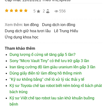
5
2
556
Xem thêm:
ion đồng
dung dịch ion đồng
dung dịch giữ hoa tươi lâu
Lê Trung Hi​ếu
ứng dụng khoa học
Tham khảo thêm
Dung lượng ổ cứng sẽ tăng gấp 5 lần?
Sony “Micro Vault Tiny” có thể lưu trữ gấp 3 lần
Iran tăng cường độ làm giàu uranium lên gấp 3 lần
Dùng giấy điện tử làm đồng hồ thông minh
"Kỹ sư không bằng" chế lò xử lý rác thải y tế
Kỹ sư Toyota chế tạo robot biết ném bóng rổ bách phát
bách trúng
Kỹ sư Việt chế tạo robot lau sàn khử khuẩn buồng
bệnh