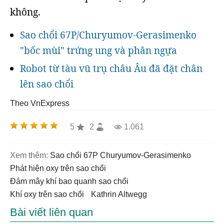
không.
Sao chổi 67P/Churyumov-Gerasimenko
"bốc mùi" trứng ung và phân ngựa
Robot từ tàu vũ trụ châu Âu đã đặt chân
lên sao chổi
Theo VnExpress
5
2
1.061
Xem thêm:
sao chổi 67P Churyumov-Gerasimenko
phát hiện oxy trên sao chổi
đám mây khí bao quanh sao chổi
khí oxy trên sao chổi
Kathrin Altwegg
Bài viết liên quan