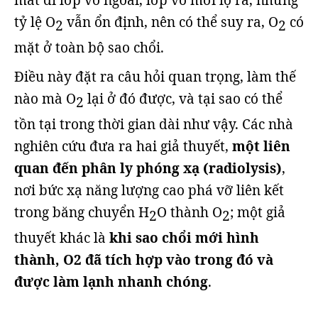
mất đi lớp vỏ ngoài, lớp vỏ mới lộ ra, nhưng
tỷ lệ O
vẫn ổn định, nên có thể suy ra, O
có
2
2
mặt ở toàn bộ sao chổi.
Điều này đặt ra câu hỏi quan trọng, làm thế
nào mà O
lại ở đó được, và tại sao có thể
2
tồn tại trong thời gian dài như vậy. Các nhà
nghiên cứu đưa ra hai giả thuyết,
một liên
quan đến phân ly phóng xạ (radiolysis)
,
nơi bức xạ năng lượng cao phá vỡ liên kết
trong băng chuyển H
O thành O
; một giả
2
2
thuyết khác là
khi sao chổi mới hình
thành, O2 đã tích hợp vào trong đó và
được làm lạnh nhanh chóng
.