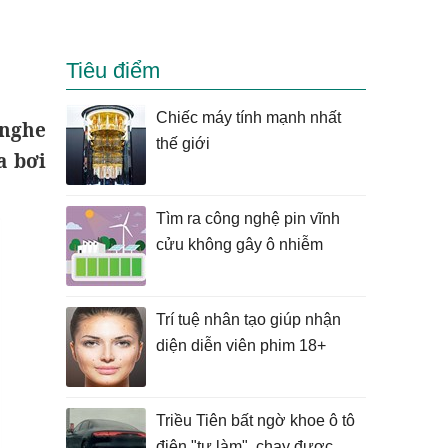
Tiêu điểm
Chiếc máy tính mạnh nhất
 nghe
thế giới
a bơi
Tìm ra công nghệ pin vĩnh
cửu không gây ô nhiễm
Trí tuệ nhân tạo giúp nhận
diện diễn viên phim 18+
Triều Tiên bất ngờ khoe ô tô
điện "tự làm", chạy được