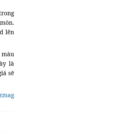
 trong
 mòn.
d lên
u màu
ày là
iá sẽ
zmag