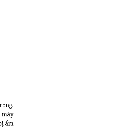
rong.
ếc máy
bị ẩm