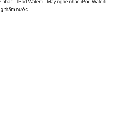
e nhạc
iPod Waterfi
máy nghe nhạc iPod Waterfi
ng thấm nước