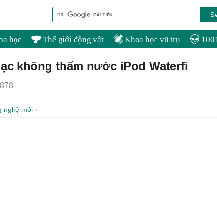
oa học
Thế giới động vật
Khoa học vũ trụ
1001
ạc không thấm nước iPod Waterfi
878
g nghệ mới