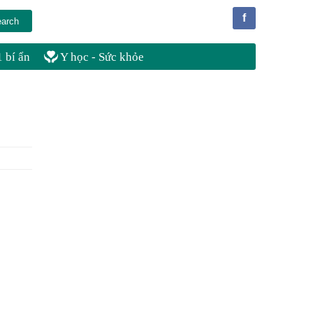
f
 bí ẩn
Y học - Sức khỏe