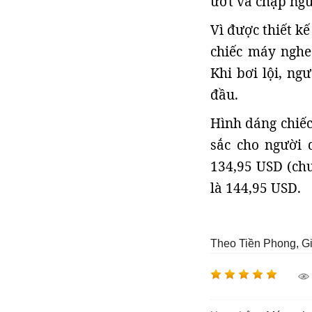
ướt và chập ngu
Vì được thiết kế
chiếc máy nghe
Khi bơi lội, ng
đầu.
Hình dáng chiếc
sắc cho người 
134,95 USD (chư
là 144,95 USD.
Theo Tiền Phong, G