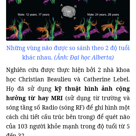
Những vùng não được so sánh theo 2 độ tuổi
khác nhau.
(Ảnh: Đại học Alberta)
Nghiên cứu được thực hiện bởi 2 nhà khoa
học Christian Beaulieu và Catherine Lebel.
Họ đã sử dụng
kỹ thuật hình ảnh cộng
hưởng từ hay MRI
(sử dụng từ trường và
sóng tầng số Radio (sóng RF) để ghi hình một
cách chi tiết cấu trúc bên trong) để quét não
của 103 người khỏe mạnh trong độ tuổi từ 5
đến 32.