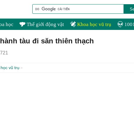
oa học
Thế giới động vật
Khoa học vũ trụ
1001
ành tàu đi săn thiên thạch
721
học vũ trụ