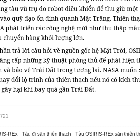
g tàu vũ trụ do robot điều khiển để thu giữ một 
 vào quỹ đạo ổn định quanh Mặt Trăng. Thiên th
A phát triển các công nghệ mới như thu thập mẫu
và chuyển hàng khối lượng lớn.
hần trả lời câu hỏi về nguồn gốc hệ Mặt Trời, OSI
âng cấp những kỹ thuật phòng thủ để phát hiện t
 và bảo vệ Trái Đất trong tương lai. NASA muốn 
hay đổi lộ trình của thiên thạch nếu nó có kích t
 gây hại khi bay quá gần Trái Đất.
721
RIS-REx
tàu đi săn thiên thạch
Tàu OSIRIS-REx săn thiên t