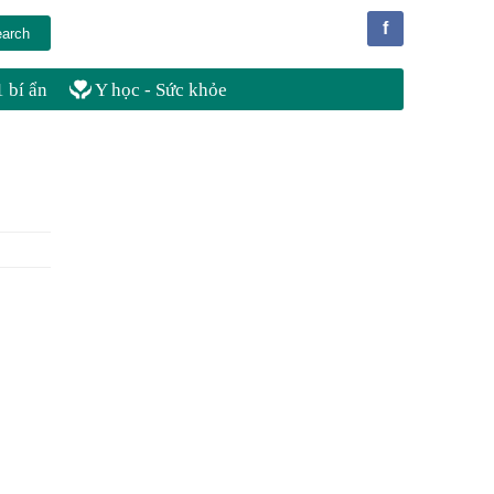
f
 bí ẩn
Y học - Sức khỏe