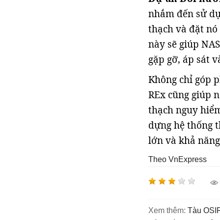
nhắm đến sử dụn
thạch và đặt nó
này sẽ giúp NAS
gặp gỡ, áp sát 
Không chỉ góp p
REx cũng giúp n
thạch nguy hiểm
dựng hệ thống t
lớn và khả năng
Theo VnExpress
Xem thêm:
Tàu OSI