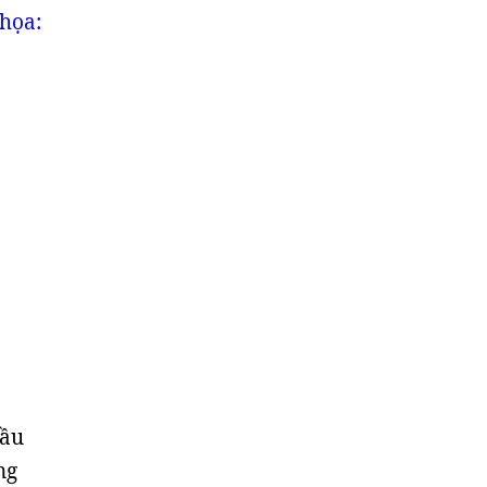
 họa:
đầu
ng