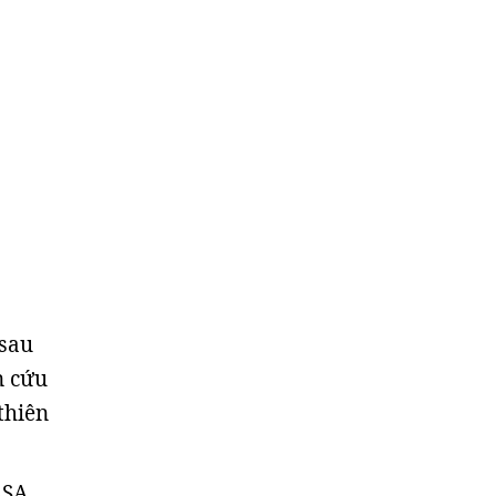
 sau
n cứu
thiên
ASA