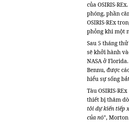
của OSIRIS-REx.
phóng, phần căn
OSIRIS-REx tron
phỏng khi một m
Sau 5 tháng thử
sẽ khởi hành và
NASA ở Florida.
Bennu, được các
hiểu sự sống bắ
Tàu OSIRIS-REx 
thiết bị thăm d
tôi dự kiến tiếp
của n
ó", Morton 