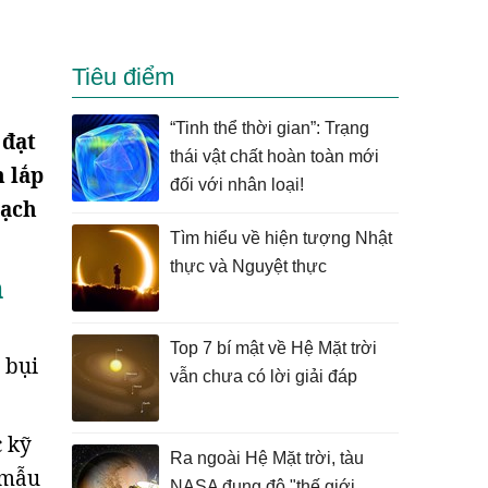
Tiêu điểm
“Tinh thể thời gian”: Trạng
 đạt
thái vật chất hoàn toàn mới
n lắp
đối với nhân loại!
hạch
Tìm hiểu về hiện tượng Nhật
thực và Nguyệt thực
n
Top 7 bí mật về Hệ Mặt trời
 bụi
vẫn chưa có lời giải đáp
c kỹ
Ra ngoài Hệ Mặt trời, tàu
 mẫu
NASA đụng độ "thế giới