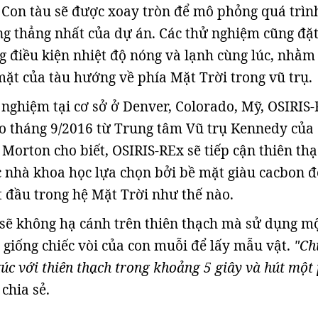
 Con tàu sẽ được xoay tròn để mô phỏng quá trìn
g thẳng nhất của dự án. Các thử nghiệm cũng đặt
g điều kiện nhiệt độ nóng và lạnh cùng lúc, nhằ
ặt của tàu hướng về phía Mặt Trời trong vũ trụ.
 nghiệm tại cơ sở ở Denver, Colorado, Mỹ, OSIRIS
o tháng 9/2016 từ Trung tâm Vũ trụ Kennedy của
 Morton cho biết, OSIRIS-REx sẽ tiếp cận thiên th
 nhà khoa học lựa chọn bởi bề mặt giàu cacbon đ
t đầu trong hệ Mặt Trời như thế nào.
sẽ không hạ cánh trên thiên thạch mà sử dụng m
ò giống chiếc vòi của con muỗi để lấy mẫu vật.
"Ch
 xúc với thiên thạch trong khoảng 5 giây và hút một
chia sẻ.