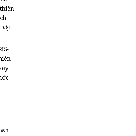
thiên
ạch
 vật,
RIS-
hiên
xây
hước
hạch