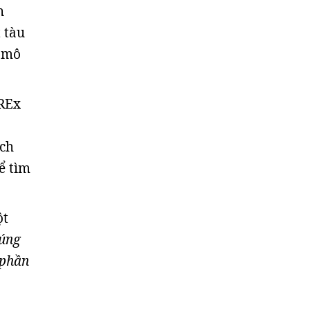
h
 tàu
m mô
-REx
ạch
ể tìm
ột
úng
 phần