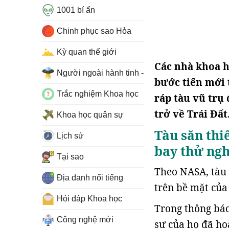
1001 bí ẩn
Chinh phục sao Hỏa
Kỳ quan thế giới
Các nhà khoa 
Người ngoài hành tinh - UFO
bước tiến mới 
Trắc nghiệm Khoa học
ráp tàu vũ trụ
trở về Trái Đất
Khoa học quân sự
Tàu săn thi
Lịch sử
bay thử ng
Tại sao
Theo NASA, tàu 
Địa danh nổi tiếng
trên bề mặt của
Hỏi đáp Khoa học
Trong thông báo
Công nghệ mới
sư của họ đã ho