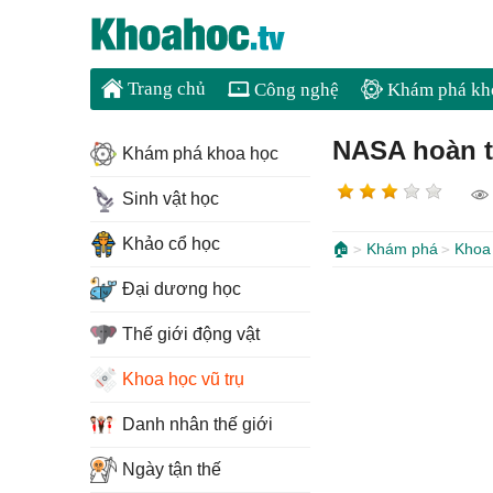
Trang chủ
Công nghệ
Khám phá kh
NASA hoàn th
Khám phá khoa học
Sinh vật học
Khảo cổ học
🏠
Khám phá
Khoa 
Đại dương học
Thế giới động vật
Khoa học vũ trụ
Danh nhân thế giới
Ngày tận thế