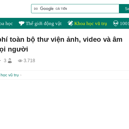
oa học
Thế giới động vật
Khoa học vũ trụ
1001
í toàn bộ thư viện ảnh, video và âm
ọi người
3
3.718
học vũ trụ