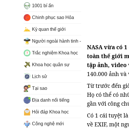
1001 bí ẩn
Chinh phục sao Hỏa
Kỳ quan thế giới
Người ngoài hành tinh - UFO
NASA vừa có 1
Trắc nghiệm Khoa học
toàn thế giới 
tập ảnh, video
Khoa học quân sự
140.000 ảnh và v
Lịch sử
Từ trước đến giờ
Tại sao
Họ có thể có nh
Địa danh nổi tiếng
gần với công chú
Hỏi đáp Khoa học
Có 1 cái tuyệt 
về EXIF, một n
Công nghệ mới