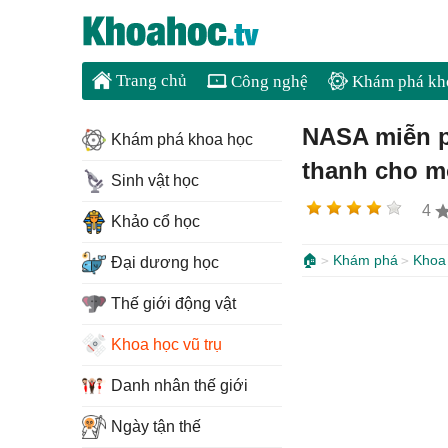
Trang chủ
Công nghệ
Khám phá kh
NASA miễn ph
Khám phá khoa học
thanh cho m
Sinh vật học
4
Khảo cổ học
🏠
Khám phá
Khoa 
Đại dương học
Thế giới động vật
Khoa học vũ trụ
Danh nhân thế giới
Ngày tận thế