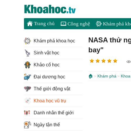
Trang chủ
Công nghệ
Khám phá kh
NASA thử ng
Khám phá khoa học
bay"
Sinh vật học
Khảo cổ học
🏠
Khám phá
Khoa 
Đại dương học
Thế giới động vật
Khoa học vũ trụ
Danh nhân thế giới
Ngày tận thế