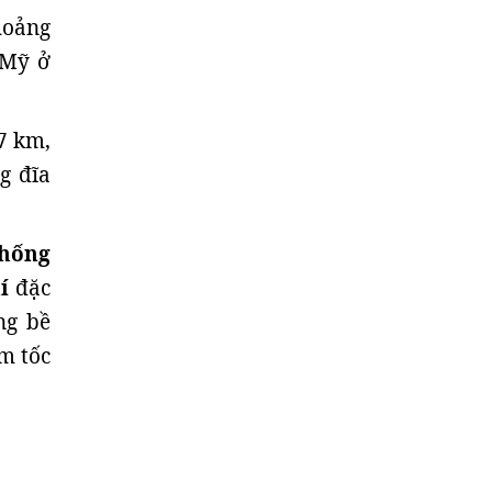
hoảng
 Mỹ ở
37 km,
g đĩa
thống
í
đặc
ng bề
m tốc