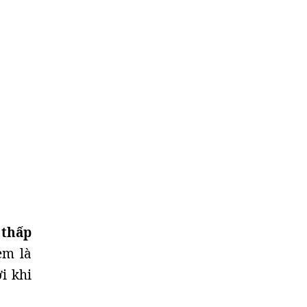
 thấp
em là
i khi