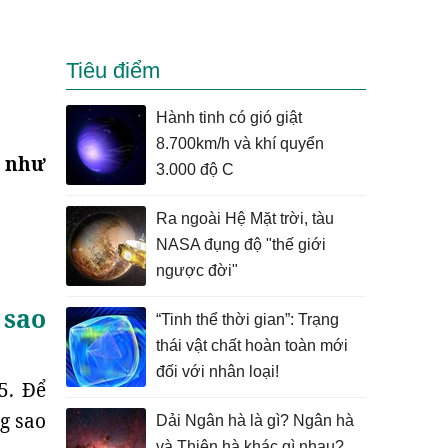
Tiêu điểm
Hành tinh có gió giật
8.700km/h và khí quyển
g như
3.000 độ C
Ra ngoài Hệ Mặt trời, tàu
NASA đụng độ "thế giới
ngược đời"
 sao
“Tinh thể thời gian”: Trạng
thái vật chất hoàn toàn mới
đối với nhân loại!
5. Để
g sao
Dải Ngân hà là gì? Ngân hà
và Thiên hà khác gì nhau?