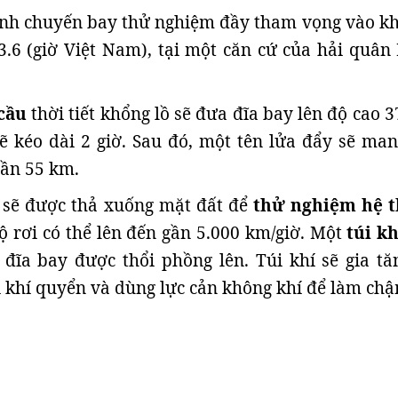
ành chuyến bay thử nghiệm đầy tham vọng vào k
3.6 (giờ Việt Nam), tại một căn cứ của hải quân
cầu
thời tiết khổng lồ sẽ đưa đĩa bay lên độ cao 
ẽ kéo dài 2 giờ. Sau đó, một tên lửa đẩy sẽ man
gần 55 km.
bị sẽ được thả xuống mặt đất để
thử nghiệm hệ 
ộ rơi có thể lên đến gần 5.000 km/giờ. Một
túi kh
đĩa bay được thổi phồng lên. Túi khí sẽ gia tă
i khí quyển và dùng lực cản không khí để làm chậ