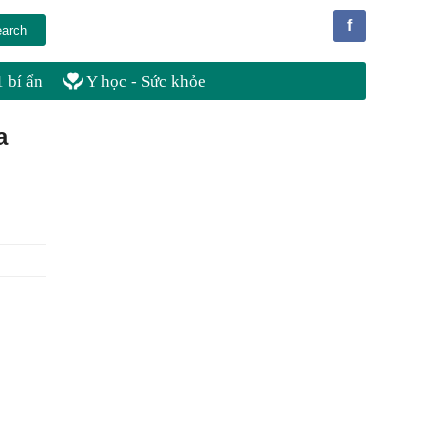
f
 bí ẩn
Y học - Sức khỏe
a