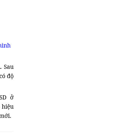
hình
.
Sau
 có độ
DSD ở
 hiệu
mới.