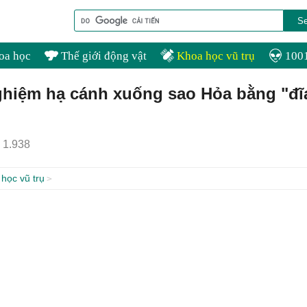
oa học
Thế giới động vật
Khoa học vũ trụ
1001
hiệm hạ cánh xuống sao Hỏa bằng "đĩ
1.938
học vũ trụ