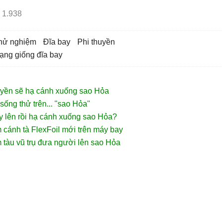
1.938
thử nghiệm
đĩa bay
phi thuyền
dạng giống đĩa bay
yền sẽ hạ cánh xuống sao Hỏa
ống thử trên... "sao Hỏa"
 lên rồi hạ cánh xuống sao Hỏa?
cánh tà FlexFoil mới trên máy bay
tàu vũ trụ đưa người lên sao Hỏa