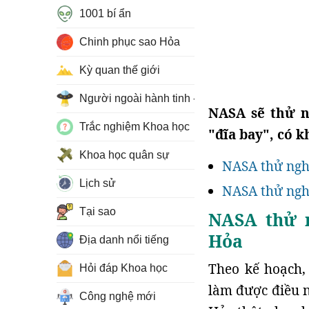
1001 bí ẩn
Chinh phục sao Hỏa
Kỳ quan thế giới
Người ngoài hành tinh - UFO
NASA sẽ thử n
Trắc nghiệm Khoa học
"đĩa bay", có 
Khoa học quân sự
NASA thử nghi
Lịch sử
NASA thử ngh
Tại sao
NASA thử n
Hỏa
Địa danh nổi tiếng
Theo kế hoạch,
Hỏi đáp Khoa học
làm được điều n
Công nghệ mới