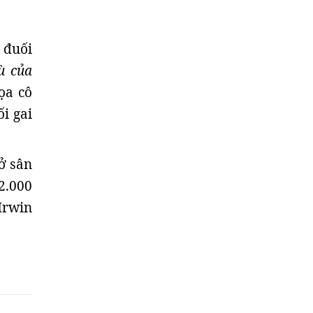
 đuối
ù của
ọa cô
i gai
 ở sân
2.000
Irwin