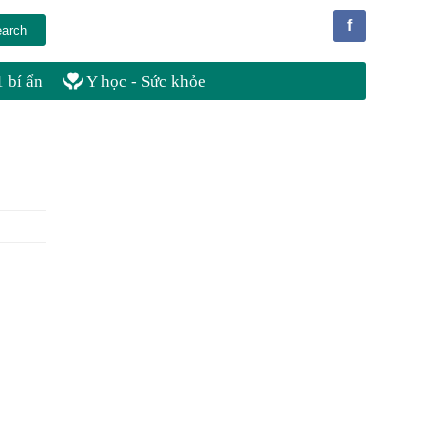
f
 bí ẩn
Y học - Sức khỏe