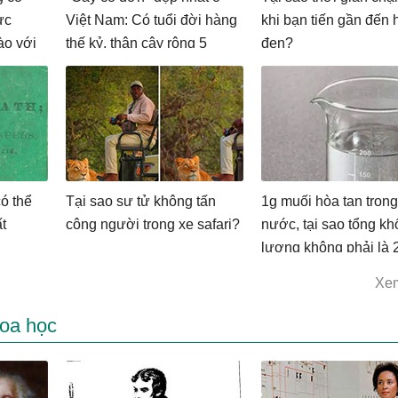
ực
Việt Nam: Có tuổi đời hàng
khi bạn tiến gần đến 
ào với
thế kỷ, thân cây rộng 5
đen?
hạn?
người ôm không hết
ó thể
Tại sao sư tử không tấn
1g muối hòa tan trong
t
công người trong xe safari?
nước, tại sao tổng kh
lượng không phải là 
Xe
oa học