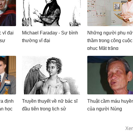
vĩ đại
Michael Faraday - Sự bình
Những người phụ nữ
 sự
thường vĩ đại
thầm trong công cuộc
phục Mặt trăng
ra định
Truyền thuyết về nữ bác sĩ
Thuật cầm máu huyền
oán học
đầu tiên trong lịch sử
của người Nùng
Xe