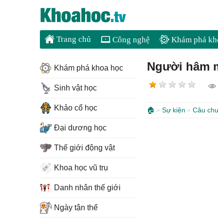
Trang chủ
Công nghệ
Khám phá kh
Người hâm mộ
Khám phá khoa học
Sinh vật học
Khảo cổ học
🏠
Sự kiện
Câu chu
Đại dương học
Thế giới động vật
Khoa học vũ trụ
Danh nhân thế giới
Ngày tận thế