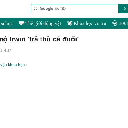
oa học
Thế giới động vật
Khoa học vũ trụ
1001
 Irwin 'trả thù cá đuối'
1.437
yện khoa học