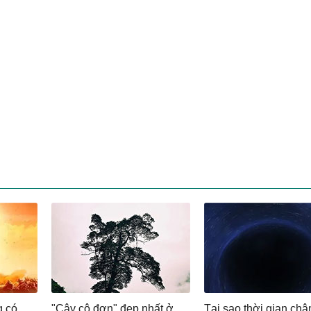
g có
"Cây cô đơn" đẹp nhất ở
Tại sao thời gian chậ