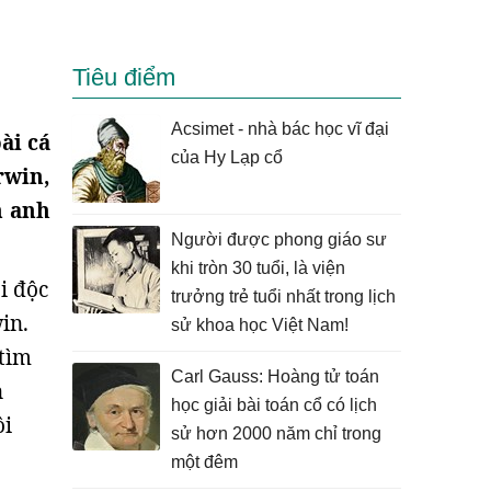
Tiêu điểm
Acsimet - nhà bác học vĩ đại
ài cá
của Hy Lạp cổ
rwin,
n anh
Người được phong giáo sư
khi tròn 30 tuổi, là viện
i độc
trưởng trẻ tuổi nhất trong lịch
win.
sử khoa học Việt Nam!
 tìm
Carl Gauss: Hoàng tử toán
n
học giải bài toán cổ có lịch
ôi
sử hơn 2000 năm chỉ trong
một đêm