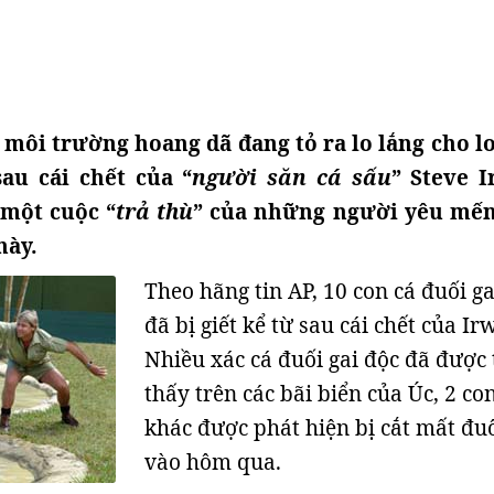
 môi trường hoang dã đang tỏ ra lo lắng cho lo
sau cái chết của “
người săn cá sấu
” Steve I
một cuộc “
trả thù
” của những người yêu mế
này.
Theo hãng tin AP, 10 con cá đuối ga
đã bị giết kể từ sau cái chết của Ir
Nhiều xác cá đuối gai độc đã được
thấy trên các bãi biển của Úc, 2 co
khác được phát hiện bị cắt mất đu
vào hôm qua.