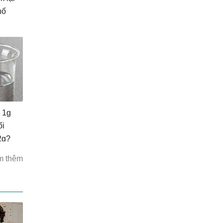
hố
 1g
ối
2g?
m thêm