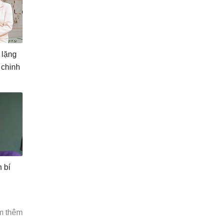
 lặng
 chinh
 bí
m thêm