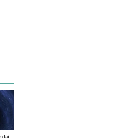
m lại