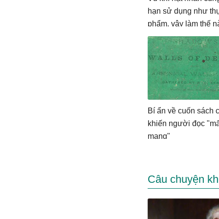
hạn sử dụng như th
phẩm, vậy làm thế n
vũ khí hạt nhân hết 
Bí ẩn về cuốn sách c
khiến người đọc "mấ
mạng"
Câu chuyện kh