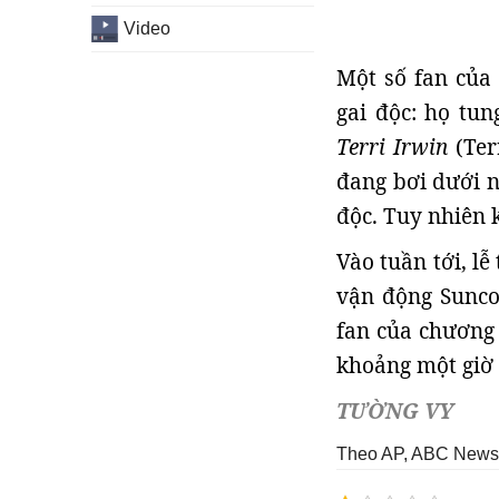
Video
Một số fan của 
gai độc: họ tu
Terri Irwin
(Ter
đang bơi dưới n
độc. Tuy nhiên k
Vào tuần tới, lễ
vận động Sunco
fan của chương 
khoảng một giờ 
TƯỜNG VY
Theo AP, ABC News, 