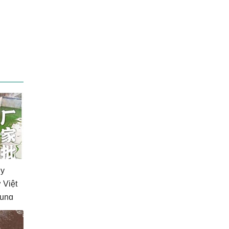
uy
 Việt
rung