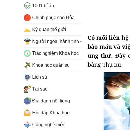
1001 bí ẩn
Chinh phục sao Hỏa
Kỳ quan thế giới
Có mối liên hệ 
Người ngoài hành tinh - UFO
bào máu và việ
Trắc nghiệm Khoa học
ung thư.
Đây c
bằng phụ nữ.
Khoa học quân sự
Lịch sử
Tại sao
Địa danh nổi tiếng
Hỏi đáp Khoa học
Công nghệ mới