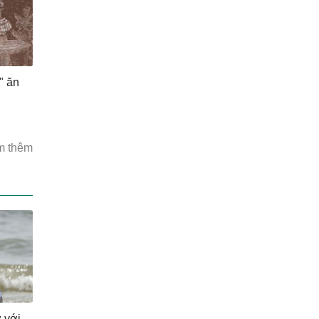
" ăn
i
m thêm
ử với