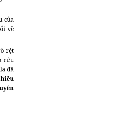
u của
ổi về
õ rệt
n cứu
la đã
nhiều
guyên