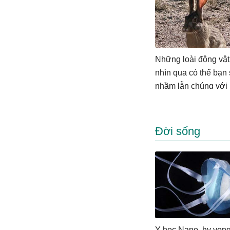
Những loài động vậ
nhìn qua có thể bạn
nhầm lẫn chúng với
Đời sống
Y học Nano, hy vọn