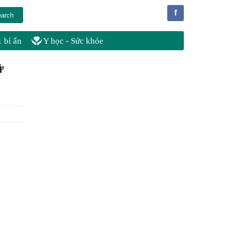
f
 bí ẩn
Y học - Sức khỏe
ữ