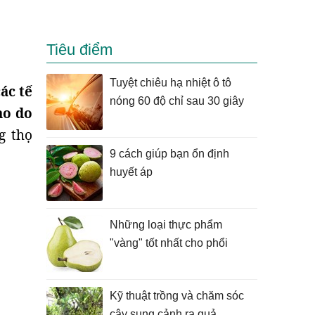
Tiêu điểm
Tuyệt chiêu hạ nhiệt ô tô
ác tế
nóng 60 độ chỉ sau 30 giây
ao do
g thọ
9 cách giúp bạn ổn định
huyết áp
Những loại thực phẩm
"vàng" tốt nhất cho phổi
Kỹ thuật trồng và chăm sóc
cây sung cảnh ra quả