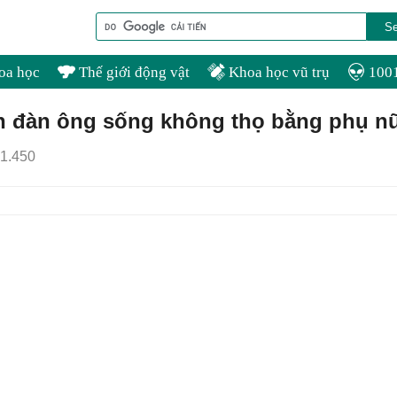
oa học
Thế giới động vật
Khoa học vũ trụ
1001
 đàn ông sống không thọ bằng phụ n
1.450