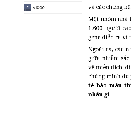
và các chứng bệ
Video
Một nhóm nhà k
1.600 người cao
gene diễn ra vì 
Ngoài ra, các n
giữa nhiễm sắc 
về miễn dịch, d
chứng minh đượ
tế bào máu th
nhân gì.