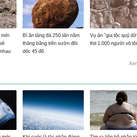
t mới
Bí ẩn tảng đá 250 tấn nằm
Vụ án "gia tộc quỷ dữ
 sẽ
thăng bằng trên sườn đồi
thịt 1.000 người vô tộ
 nhau
dốc 45 độ
Xe
g mới
Khí cười là tác nhân đứng
Tìm ra liên hệ phân t