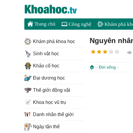
Trang chủ
Công nghệ
Khám phá kh
Nguyên nhân
Khám phá khoa học
Sinh vật học
Khảo cổ học
🏠
Đời sống
Đại dương học
Thế giới động vật
Khoa học vũ trụ
Danh nhân thế giới
Ngày tận thế