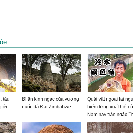
hỏe
, tàu
Bí ẩn kinh ngạc của vương
Quái vật ngoại lai ng
giới
quốc đá Đại Zimbabwe
hiểm từng xuất hiện ở
Nam nay tràn ngập T
Quốc