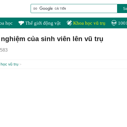
oa học
Thế giới động vật
Khoa học vũ trụ
1001
 nghiệm của sinh viên lên vũ trụ
583
học vũ trụ