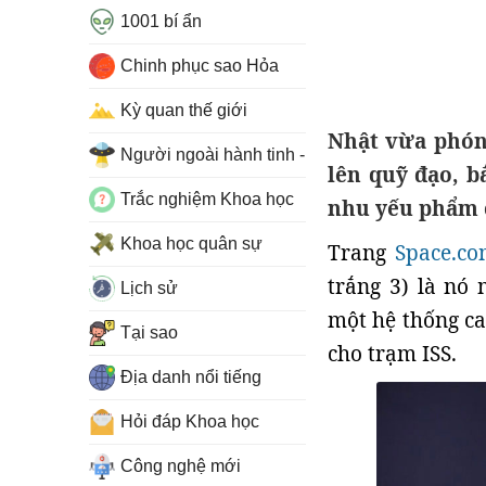
1001 bí ẩn
Chinh phục sao Hỏa
Kỳ quan thế giới
Nhật vừa phón
Người ngoài hành tinh - UFO
lên quỹ đạo, b
Trắc nghiệm Khoa học
nhu yếu phẩm c
Khoa học quân sự
Trang
Space.c
trắng 3) là nó
Lịch sử
một hệ thống c
Tại sao
cho trạm ISS.
Địa danh nổi tiếng
Hỏi đáp Khoa học
Công nghệ mới