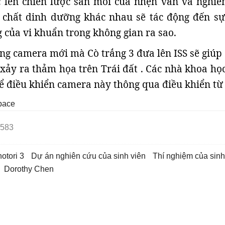
c lên chiến lược săn mồi của nhện vằn và nghiê
i chất dinh dưỡng khác nhau sẽ tác động đến sự
g của vi khuẩn trong không gian ra sao.
ống camera mới mà Cò trắng 3 đưa lên ISS sẽ giúp
 xảy ra thảm họa trên Trái đất . Các nhà khoa học
hể điều khiển camera này thông qua điều khiển từ
pace
583
otori 3
dự án nghiên cứu của sinh viên
thí nghiệm của sinh
Dorothy Chen