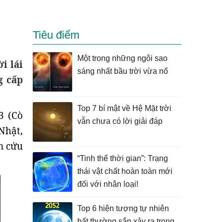
Tiêu điểm
Một trong những ngôi sao
i lái
sáng nhất bầu trời vừa nổ
g cấp
Top 7 bí mật về Hệ Mặt trời
3 (Cò
vẫn chưa có lời giải đáp
Nhật,
n cứu
“Tinh thể thời gian”: Trạng
thái vật chất hoàn toàn mới
đối với nhân loại!
Top 6 hiện tượng tự nhiên
bất thường sắp xảy ra trong