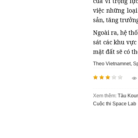
của vi trọng lự
việc những loạ
sản, tăng trưởn
Ngoài ra, hệ th
sát các khu vực
mặt đất sẽ có t
Theo Vietnamnet, S
Xem thêm:
tàu Koun
cuộc thi Space Lab