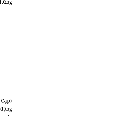
những
 Cập)
 động