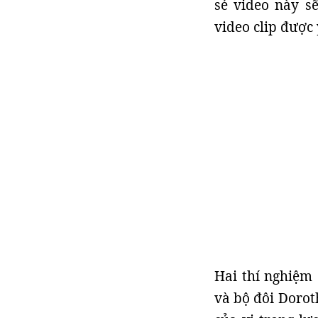
sẻ video này s
video clip được 
Hai thí nghiệm
và bộ đôi Dorot