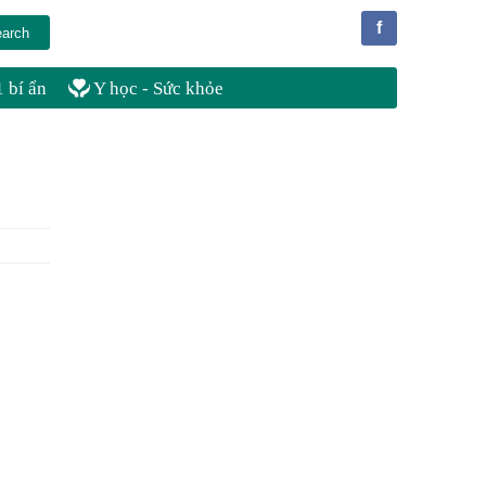
f
 bí ẩn
Y học - Sức khỏe