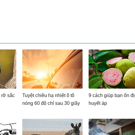
 rỡ sắc
Tuyệt chiêu hạ nhiệt ô tô
9 cách giúp bạn ổn đ
nóng 60 độ chỉ sau 30 giây
huyết áp