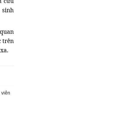
n cứu
 sinh
 quan
 trên
 xa.
 viên