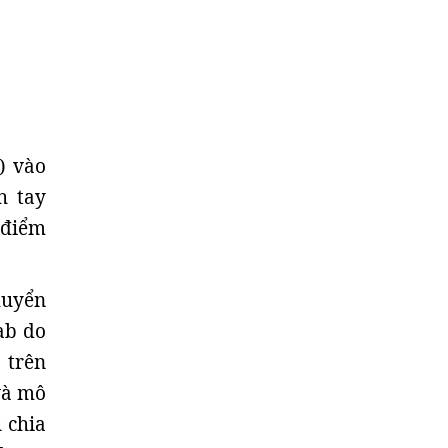
) vào
h tay
 điểm
huyển
ab do
 trên
và mô
 chia