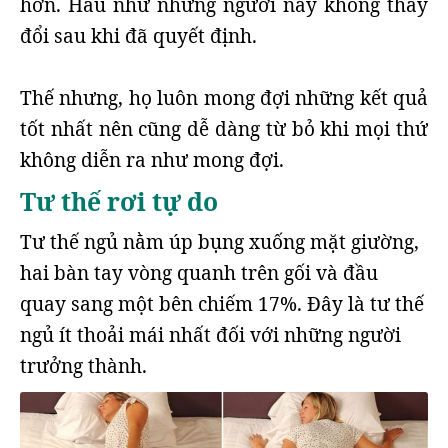
hơn. Hầu như những người này không thay
đổi sau khi đã quyết định.
Thế nhưng, họ luôn mong đợi những kết quả
tốt nhất nên cũng dễ dàng từ bỏ khi mọi thứ
không diễn ra như mong đợi.
Tư thế rơi tự do
Tư thế ngủ nằm úp bụng xuống mặt giường,
hai bàn tay vòng quanh trên gối và đầu
quay sang một bên chiếm 17%. Đây là tư thế
ngủ ít thoải mái nhất đối với những người
trưởng thành.