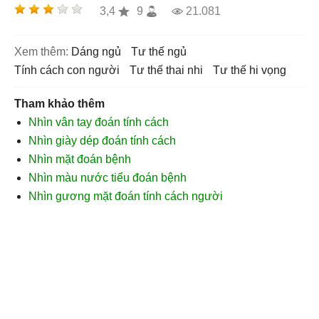
3,4
9
21.081
Xem thêm:
dáng ngủ
tư thế ngủ
tính cách con người
Tư thế thai nhi
Tư thế hi vọng
Tham khảo thêm
Nhìn vân tay đoán tính cách
Nhìn giày dép đoán tính cách
Nhìn mặt đoán bệnh
Nhìn màu nước tiểu đoán bệnh
Nhìn gương mặt đoán tính cách người