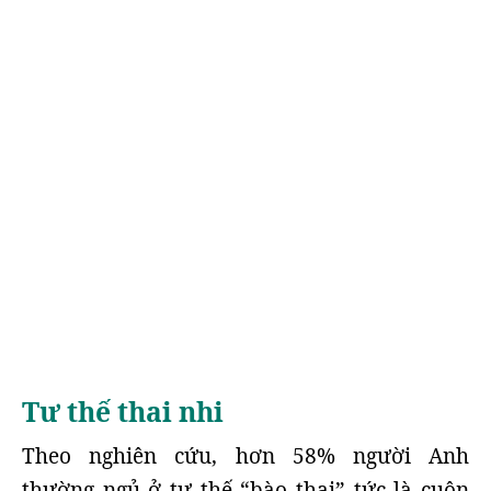
Tư thế thai nhi
Theo nghiên cứu, hơn 58% người Anh
thường ngủ ở tư thế “bào thai” tức là cuộn