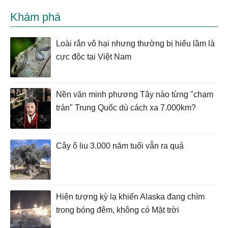
Khám phá
Loài rắn vô hại nhưng thường bị hiểu lầm là
cực độc tại Việt Nam
Nền văn minh phương Tây nào từng "chạm
trán" Trung Quốc dù cách xa 7.000km?
Cây ô liu 3.000 năm tuổi vẫn ra quả
Hiện tượng kỳ lạ khiến Alaska đang chìm
trong bóng đêm, không có Mặt trời