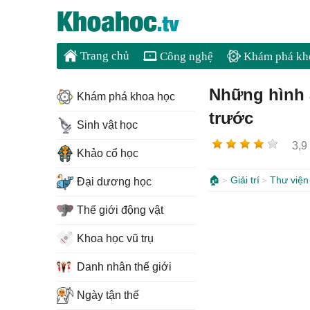
Trang chủ
Công nghệ
Khám phá kh
Những hình 
Khám phá khoa học
trước
Sinh vật học
3,9
Khảo cổ học
🏠
Giải trí
Thư viện
Đại dương học
Thế giới động vật
Khoa học vũ trụ
Danh nhân thế giới
Ngày tận thế