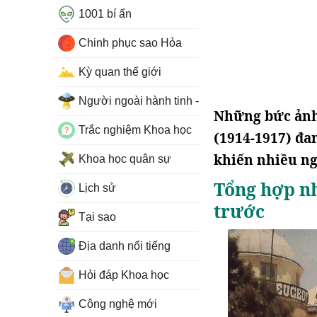
1001 bí ẩn
Chinh phục sao Hỏa
Kỳ quan thế giới
Người ngoài hành tinh - UFO
Những bức ảnh 
Trắc nghiệm Khoa học
(1914-1917) đa
khiến nhiều ng
Khoa học quân sự
Tổng hợp n
Lịch sử
trước
Tại sao
Địa danh nổi tiếng
Hỏi đáp Khoa học
Công nghệ mới