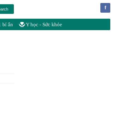
f
 bí ẩn
Y học - Sức khỏe