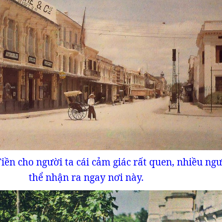
iền cho người ta cái cảm giác rất quen, nhiều ngư
thể nhận ra ngay nơi này.