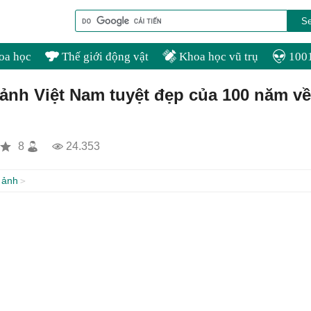
oa học
Thế giới động vật
Khoa học vũ trụ
1001
ảnh Việt Nam tuyệt đẹp của 100 năm về
8
24.353
 ảnh