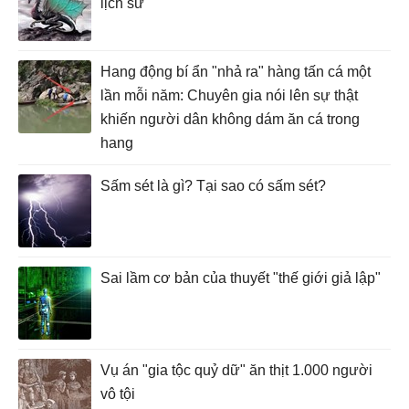
lịch sử
Hang động bí ẩn "nhả ra" hàng tấn cá một
lần mỗi năm: Chuyên gia nói lên sự thật
khiến người dân không dám ăn cá trong
hang
Sấm sét là gì? Tại sao có sấm sét?
Sai lầm cơ bản của thuyết "thế giới giả lập"
Vụ án "gia tộc quỷ dữ" ăn thịt 1.000 người
vô tội