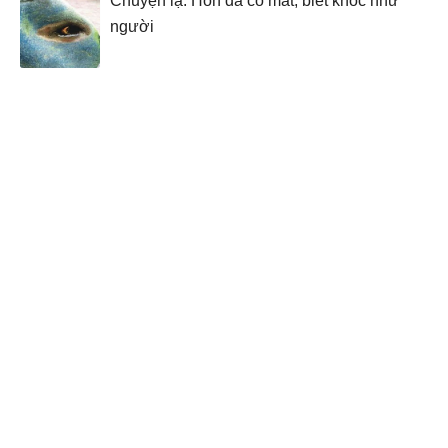
Chuyện lạ: Hòn đá có mắt, biết khóc như
người