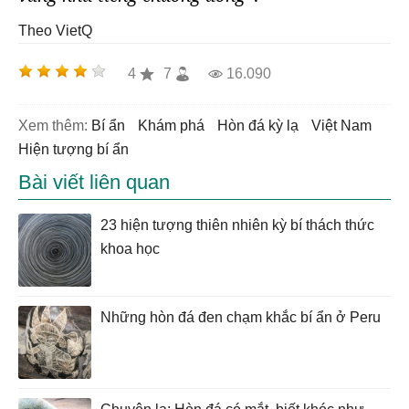
Theo VietQ
4
7
16.090
Xem thêm:
bí ẩn
khám phá
hòn đá kỳ lạ
Việt Nam
hiện tượng bí ẩn
Bài viết liên quan
23 hiện tượng thiên nhiên kỳ bí thách thức
khoa học
Những hòn đá đen chạm khắc bí ẩn ở Peru