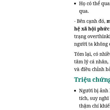
Họ có thể qu
qua.
- Bên cạnh đó,
m
hệ xã hội phức
trạng overthink
người ta không c
Tóm lại, có nhi
tâm lý cá nhân,
và điều chỉnh b
Triệu chứng
Người bị ảnh
tích, suy nghĩ
thậm chí khiế