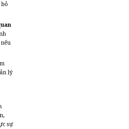
 bỏ
quan
ình
 nếu
ểm
ản lý
n
n,
ực sự