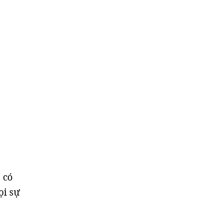
 có
ọi sự