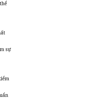
thể
hất
ếm sự
kiểm
huẩn