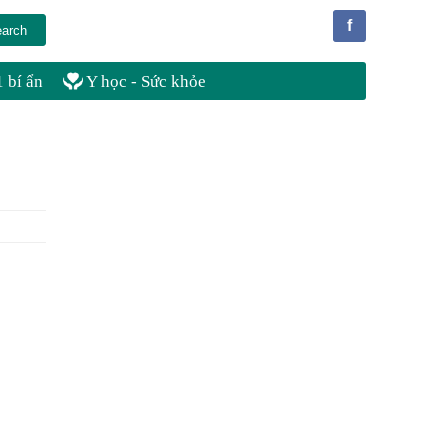
f
 bí ẩn
Y học - Sức khỏe