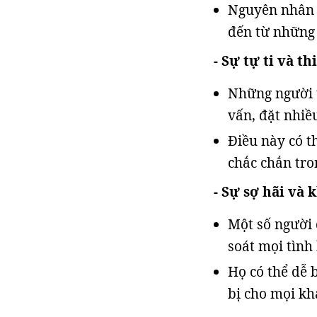
Nguyên nhân c
đến từ những 
- Sự tự ti và th
Những người t
vấn, đặt nhiề
Điều này có t
chắc chắn tro
- Sự sợ hãi và 
Một số người 
soát mọi tình
Họ có thể dễ 
bị cho mọi kh