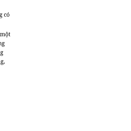
g có
 một
ng
ng
g,