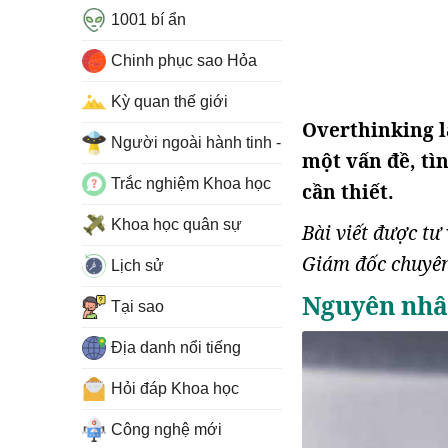
1001 bí ẩn
Chinh phục sao Hỏa
Kỳ quan thế giới
Overthinking l
Người ngoài hành tinh - UFO
một vấn đề, tì
Trắc nghiệm Khoa học
cần thiết.
Khoa học quân sự
Bài viết được t
Giám đốc chuyên
Lịch sử
Nguyên nh
Tại sao
Địa danh nổi tiếng
Hỏi đáp Khoa học
Công nghệ mới