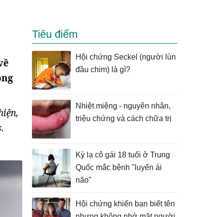
Tiêu điểm
Hội chứng Seckel (người lùn
về
đầu chim) là gì?
ông
Nhiệt miệng - nguyên nhân,
hiện,
triệu chứng và cách chữa trị
.
Kỳ lạ cô gái 18 tuổi ở Trung
Quốc mắc bệnh "luyến ái
não"
Hội chứng khiến bạn biết tên
nhưng không nhớ mặt người