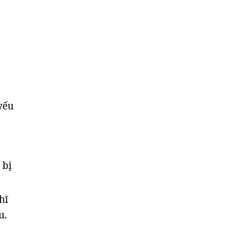
yếu
 bị
hĩ
u.