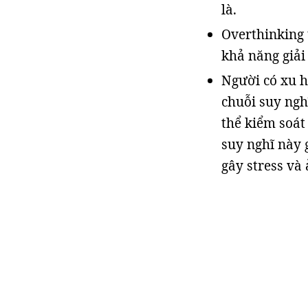
là.
Overthinking 
khả năng giải
Người có xu h
chuỗi suy ngh
thể kiểm soá
suy nghĩ này 
gây stress và