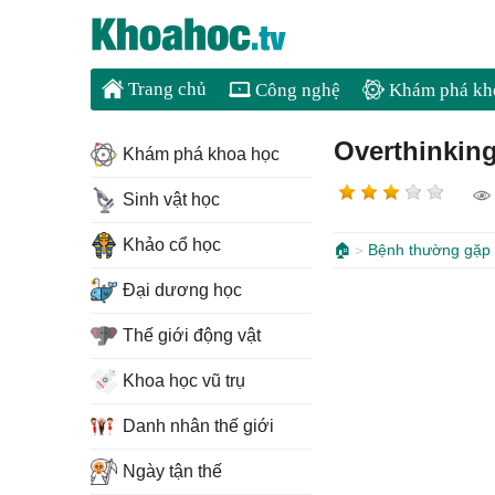
Trang chủ
Công nghệ
Khám phá kh
Overthinking
Khám phá khoa học
Sinh vật học
Khảo cổ học
🏠
Bệnh thường gặp
Đại dương học
Thế giới động vật
Khoa học vũ trụ
Danh nhân thế giới
Ngày tận thế