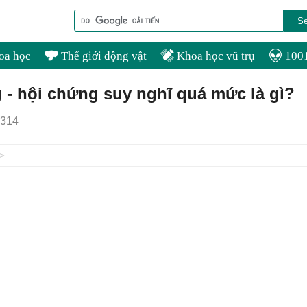
oa học
Thế giới động vật
Khoa học vũ trụ
1001
 - hội chứng suy nghĩ quá mức là gì?
314