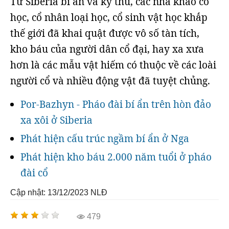
Từ Siberia bí ẩn và kỳ thú, các nhà khảo cổ
học, cổ nhân loại học, cổ sinh vật học khắp
thế giới đã khai quật được vô số tàn tích,
kho báu của người dân cổ đại, hay xa xưa
hơn là các mẫu vật hiếm có thuộc về các loài
người cổ và nhiều động vật đã tuyệt chủng.
Por-Bazhyn - Pháo đài bí ẩn trên hòn đảo
xa xôi ở Siberia
Phát hiện cấu trúc ngầm bí ẩn ở Nga
Phát hiện kho báu 2.000 năm tuổi ở pháo
đài cổ
Cập nhật: 13/12/2023
NLĐ
479