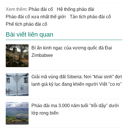
Xem thêm:
pháo đài cổ
hệ thống pháo đài
Pháo đài cổ xưa nhất thế giới
tàn tích pháo đài cổ
phế tích pháo đài cổ
Bài viết liên quan
Bí ẩn kinh ngạc của vương quốc đá Đại
Zimbabwe
Giải mã vùng đất Siberia: Nơi “khai sinh” đợt
lạnh giá kỷ lục đang khiến người Việt ''co ro''
Pháo đài ma 3.000 năm tuổi "trỗi dậy" dưới
lớp rong biển