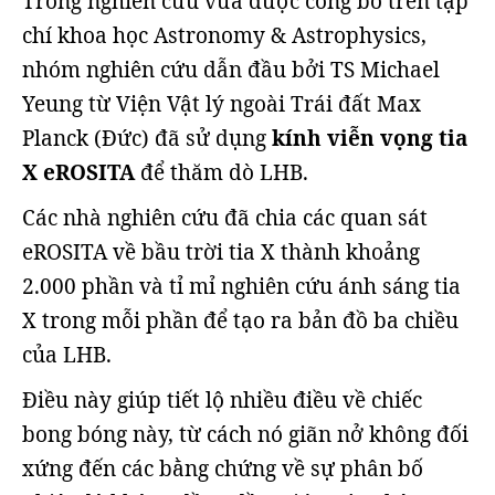
Trong nghiên cứu vừa được công bố trên tạp
chí khoa học Astronomy & Astrophysics,
nhóm nghiên cứu dẫn đầu bởi TS Michael
Yeung từ Viện Vật lý ngoài Trái đất Max
Planck (Đức) đã sử dụng
kính viễn vọng tia
X eROSITA
để thăm dò LHB.
Các nhà nghiên cứu đã chia các quan sát
eROSITA về bầu trời tia X thành khoảng
2.000 phần và tỉ mỉ nghiên cứu ánh sáng tia
X trong mỗi phần để tạo ra bản đồ ba chiều
của LHB.
Điều này giúp tiết lộ nhiều điều về chiếc
bong bóng này, từ cách nó giãn nở không đối
xứng đến các bằng chứng về sự phân bố