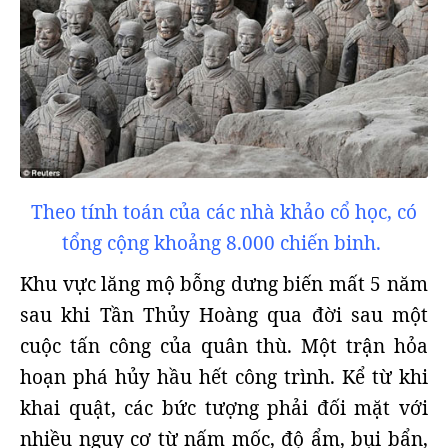
Theo tính toán của các nhà khảo cổ học, có
tổng cộng khoảng 8.000 chiến binh.
Khu vực lăng mộ bỗng dưng biến mất 5 năm
sau khi Tần Thủy Hoàng qua đời sau một
cuộc tấn công của quân thù. Một trận hỏa
hoạn phá hủy hầu hết công trình. Kể từ khi
khai quật, các bức tượng phải đối mặt với
nhiều nguy cơ từ nấm mốc, độ ẩm, bụi bẩn,