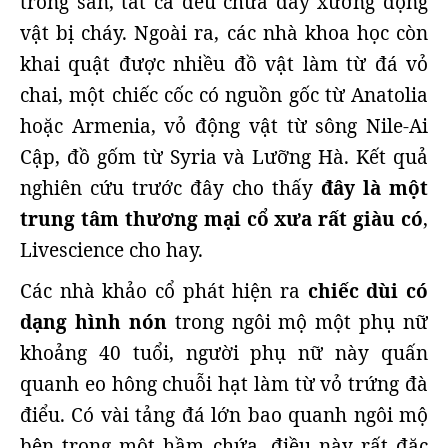
trong sân, tất cả đều chứa đầy xương động
vật bị cháy. Ngoài ra, các nhà khoa học còn
khai quật được nhiều đồ vật làm từ đá vỏ
chai, một chiếc cốc có nguồn gốc từ Anatolia
hoặc Armenia, vỏ động vật từ sông Nile-Ai
Cập, đồ gốm từ Syria và Lưỡng Hà. Kết quả
nghiên cứu trước đây cho thấy
đây là một
trung tâm thương mại cổ xưa rất giàu có
,
Livescience cho hay.
Các nhà khảo cổ phát hiện ra
chiếc dùi có
dạng hình nón
trong ngôi mộ một phụ nữ
khoảng 40 tuổi, người phụ nữ này quấn
quanh eo hông chuỗi hạt làm từ vỏ trứng đà
điểu. Có vài tảng đá lớn bao quanh ngôi mộ
bên trong một hầm chứa, điều này rất đặc