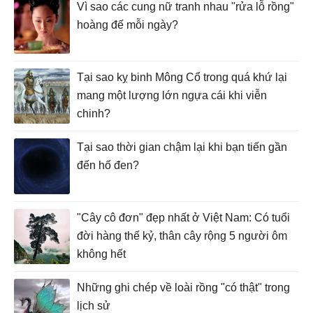
Vì sao các cung nữ tranh nhau "rửa lỗ rồng"
hoàng đế mỗi ngày?
Tại sao kỵ binh Mông Cổ trong quá khứ lại
mang một lượng lớn ngựa cái khi viễn
chinh?
Tại sao thời gian chậm lại khi bạn tiến gần
đến hố đen?
"Cây cô đơn" đẹp nhất ở Việt Nam: Có tuổi
đời hàng thế kỷ, thân cây rộng 5 người ôm
không hết
Những ghi chép về loài rồng "có thật" trong
lịch sử