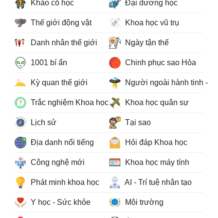
Khảo cổ học
Đại dương học
Thế giới động vật
Khoa học vũ trụ
Danh nhân thế giới
Ngày tận thế
1001 bí ẩn
Chinh phục sao Hỏa
Kỳ quan thế giới
Người ngoài hành tinh - 
Trắc nghiệm Khoa học
Khoa học quân sự
Lịch sử
Tại sao
Địa danh nổi tiếng
Hỏi đáp Khoa học
Công nghệ mới
Khoa học máy tính
Phát minh khoa học
AI - Trí tuệ nhân tạo
Y học - Sức khỏe
Môi trường