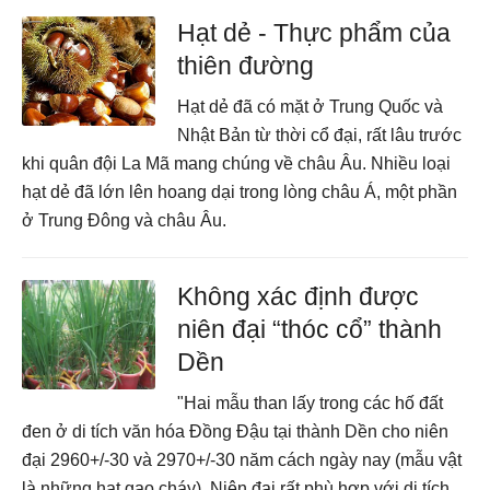
Hạt dẻ - Thực phẩm của
thiên đường
Hạt dẻ đã có mặt ở Trung Quốc và
Nhật Bản từ thời cổ đại, rất lâu trước
khi quân đội La Mã mang chúng về châu Âu. Nhiều loại
hạt dẻ đã lớn lên hoang dại trong lòng châu Á, một phần
ở Trung Đông và châu Âu.
Không xác định được
niên đại “thóc cổ” thành
Dền
"Hai mẫu than lấy trong các hố đất
đen ở di tích văn hóa Đồng Đậu tại thành Dền cho niên
đại 2960+/-30 và 2970+/-30 năm cách ngày nay (mẫu vật
là những hạt gạo cháy). Niên đại rất phù hợp với di tích