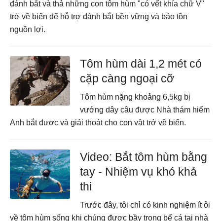
đánh bắt và thả những con tôm hùm "có vết khía chữ V"
trở về biển để hỗ trợ đánh bắt bền vững và bảo tồn
nguồn lợi.
Tôm hùm dài 1,2 mét có
cặp càng ngoại cỡ
Tôm hùm nặng khoảng 6,5kg bị
vướng dây câu được Nhà thám hiểm
Anh bắt được và giải thoát cho con vật trở về biển.
Video: Bắt tôm hùm bằng
tay - Nhiệm vụ khó khả
thi
Trước đây, tôi chỉ có kinh nghiệm ít ỏi
về tôm hùm sống khi chúng được bầy trong bể cá tại nhà