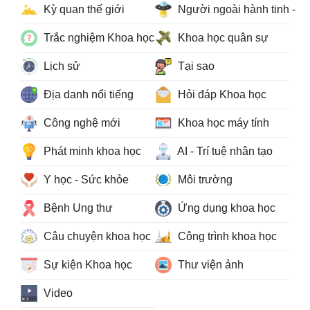
Kỳ quan thế giới
Người ngoài hành tinh - 
Trắc nghiệm Khoa học
Khoa học quân sự
Lịch sử
Tại sao
Địa danh nổi tiếng
Hỏi đáp Khoa học
Công nghệ mới
Khoa học máy tính
Phát minh khoa học
AI - Trí tuệ nhân tạo
Y học - Sức khỏe
Môi trường
Bệnh Ung thư
Ứng dụng khoa học
Câu chuyện khoa học
Công trình khoa học
Sự kiện Khoa học
Thư viện ảnh
Video