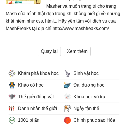
Masher và muốn trang trí cho trang
Mash của mình thật đẹp trong khi không biết gì về những
khái niệm như css, html... Hãy yên tâm với dịch vụ của
MashFreaks tại địa chỉ http://www.mashfreaks.com/
Quay lại
Xem thêm
Khám phá khoa học
Sinh vật học
Khảo cổ học
Đại dương học
Thế giới động vật
Khoa học vũ trụ
Danh nhân thế giới
Ngày tận thế
1001 bí ẩn
Chinh phục sao Hỏa