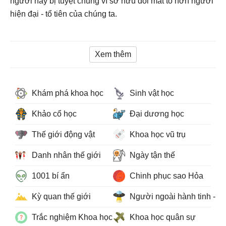
người này bị tuyệt chủng vì sở hữu đôi mắt to hơn người
hiện đại - tổ tiên của chúng ta.
Xem thêm
Khám phá khoa học
Sinh vật học
Khảo cổ học
Đại dương học
Thế giới động vật
Khoa học vũ trụ
Danh nhân thế giới
Ngày tận thế
1001 bí ẩn
Chinh phục sao Hỏa
Kỳ quan thế giới
Người ngoài hành tinh - 
Trắc nghiệm Khoa học
Khoa học quân sự