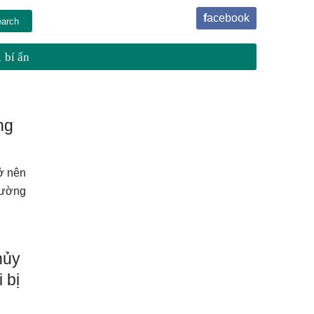
facebook
 bí ẩn
ng
rở nên
trường
hủy
 bị