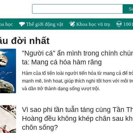
oa học
Thế giới động vật
Khoa học vũ trụ
1001
âu đời nhất
"Người cá" ẩn mình trong chính chú
ta: Mang cá hóa hàm răng
Hàm của tổ tiên loài người tiến hóa từ mang cá để t
mạnh mẽ, linh hoạt, giúp thích nghi tốt hơn với môi 
và dần trở thành dạng sống vượt trội.
Vì sao phi tần tuẫn táng cùng Tần T
Hoàng đều không khép chân sau khi
chôn sống?