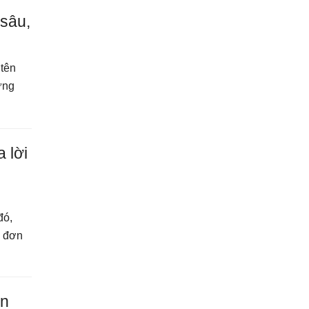
 sâu,
 tên
ưng
 lời
đó,
ừ đơn
on