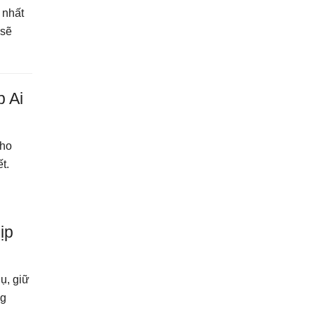
 nhất
 sẽ
p Ai
cho
t.
ịp
ụ, giữ
ng