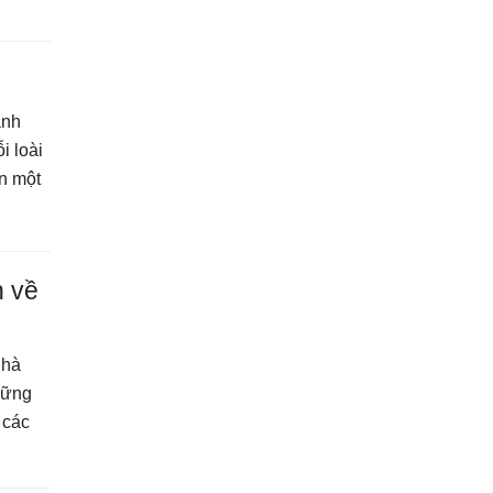
anh
i loài
n một
n về
nhà
những
 các