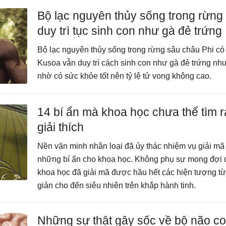
Bộ lạc nguyên thủy sống trong rừng
duy trì tục sinh con như gà đẻ trứng
Bộ lạc nguyên thủy sống trong rừng sâu châu Phi có
Kusoa vẫn duy trì cách sinh con như gà đẻ trứng nh
nhờ có sức khỏe tốt nên tỷ lệ tử vong không cao.
14 bí ẩn mà khoa học chưa thể tìm ra
giải thích
Nền văn minh nhân loại đã ủy thác nhiệm vụ giải mã
những bí ẩn cho khoa học. Không phụ sự mong đợi 
khoa học đã giải mã được hầu hết các hiện tượng t
giản cho đến siêu nhiên trên khắp hành tinh.
Những sự thật gây sốc về bộ não c