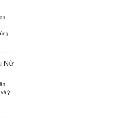
con
húng
ụ Nữ
hân
 và ý