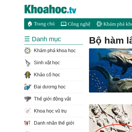
🏠 Trang chủ
Công nghệ
Khám phá kh
bộ hàm l
☰ Danh mục
Khám phá khoa học
Sinh vật học
Khảo cổ học
Đại dương học
Thế giới động vật
Khoa học vũ trụ
Danh nhân thế giới