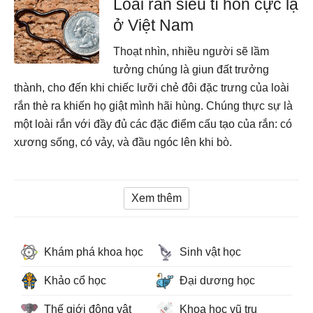
Loài rắn siêu tí hon cực lạ
ở Việt Nam
Thoạt nhìn, nhiều người sẽ lầm
tưởng chúng là giun đất trưởng
thành, cho đến khi chiếc lưỡi chẻ đôi đặc trưng của loài
rắn thè ra khiến họ giật mình hãi hùng. Chúng thực sự là
một loài rắn với đầy đủ các đặc điểm cấu tạo của rắn: có
xương sống, có vảy, và đầu ngóc lên khi bò.
Xem thêm
Khám phá khoa học
Sinh vật học
Khảo cổ học
Đại dương học
Thế giới động vật
Khoa học vũ trụ