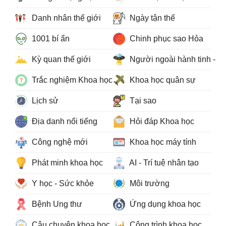
Danh nhân thế giới
Ngày tận thế
1001 bí ẩn
Chinh phục sao Hỏa
Kỳ quan thế giới
Người ngoài hành tinh - 
Trắc nghiệm Khoa học
Khoa học quân sự
Lịch sử
Tại sao
Địa danh nổi tiếng
Hỏi đáp Khoa học
Công nghệ mới
Khoa học máy tính
Phát minh khoa học
AI - Trí tuệ nhân tạo
Y học - Sức khỏe
Môi trường
Bệnh Ung thư
Ứng dụng khoa học
Câu chuyện khoa học
Công trình khoa học