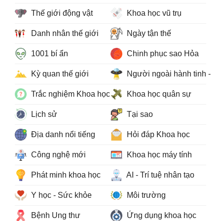
Thế giới động vật
Khoa học vũ trụ
Danh nhân thế giới
Ngày tận thế
1001 bí ẩn
Chinh phục sao Hỏa
Kỳ quan thế giới
Người ngoài hành tinh - 
Trắc nghiệm Khoa học
Khoa học quân sự
Lịch sử
Tại sao
Địa danh nổi tiếng
Hỏi đáp Khoa học
Công nghệ mới
Khoa học máy tính
Phát minh khoa học
AI - Trí tuệ nhân tạo
Y học - Sức khỏe
Môi trường
Bệnh Ung thư
Ứng dụng khoa học