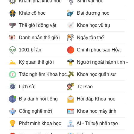
Khám phá khoa học
Sinh vật học
Khảo cổ học
Đại dương học
Thế giới động vật
Khoa học vũ trụ
Danh nhân thế giới
Ngày tận thế
1001 bí ẩn
Chinh phục sao Hỏa
Kỳ quan thế giới
Người ngoài hành tinh - 
Trắc nghiệm Khoa học
Khoa học quân sự
Lịch sử
Tại sao
Địa danh nổi tiếng
Hỏi đáp Khoa học
Công nghệ mới
Khoa học máy tính
Phát minh khoa học
AI - Trí tuệ nhân tạo