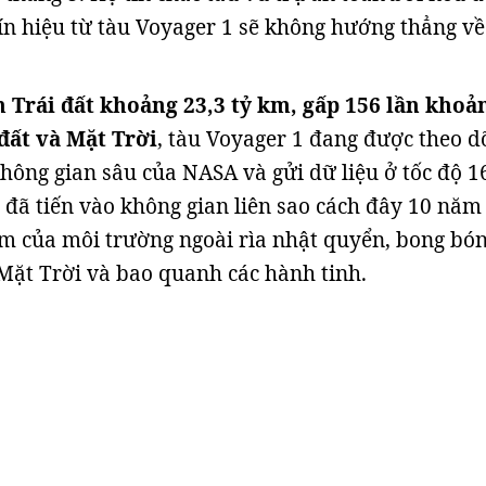
 tín hiệu từ tàu Voyager 1 sẽ không hướng thẳng về
h Trái đất khoảng 23,3 tỷ km, gấp 156 lần khoả
đất và Mặt Trời
, tàu Voyager 1 đang được theo d
hông gian sâu của NASA và gửi dữ liệu ở tốc độ 1
u đã tiến vào không gian liên sao cách đây 10 năm
m của môi trường ngoài rìa nhật quyển, bong bó
Mặt Trời và bao quanh các hành tinh.