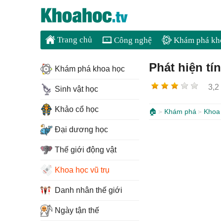
Trang chủ
Công nghệ
Khám phá kh
Phát hiện tín
Khám phá khoa học
3,2
Sinh vật học
Khảo cổ học
🏠
Khám phá
Khoa 
Đại dương học
Thế giới động vật
Khoa học vũ trụ
Danh nhân thế giới
Ngày tận thế