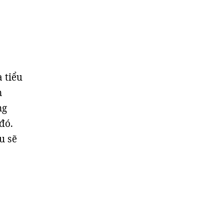
à tiểu
n
ng
đó.
u sẽ