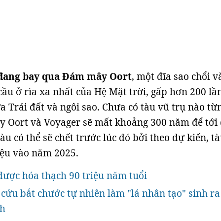
 đang bay qua Đám mây Oort
, một đĩa sao chổi v
cầu ở rìa xa nhất của Hệ Mặt trời, gấp hơn 200 lầ
a Trái đất và ngôi sao. Chưa có tàu vũ trụ nào từ
 Oort và Voyager sẽ mất khoảng 300 năm để tới 
àu có thể sẽ chết trước lúc đó bởi theo dự kiến, tà
liệu vào năm 2025.
ược hóa thạch 90 triệu năm tuổi
ứu bắt chước tự nhiên làm "lá nhân tạo" sinh ra
ch