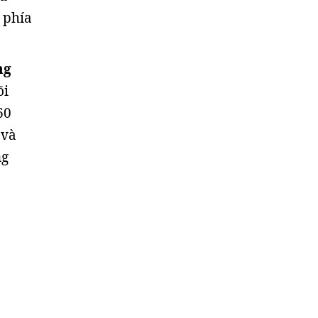
 phía
ng
õi
60
 và
ng