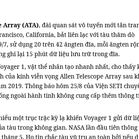
e Array (ATA)
, đài quan sát vô tuyến mới tân tra
ancisco, California, bắt liên lạc với tàu thăm dò
/7, sử dụng 20 trên 42 ăngten đĩa, mỗi ăngten rộn
g ghi lại 15 phút dữ liệu lưu trữ trong đĩa.
Voyager 1, vật thể nhân tạo nhanh nhất, cho thấy
 của kính viễn vọng Allen Telescope Array sau k
ăm 2019. Thông báo hôm 25/8 của Viện SETI chuy
ống ngoài hành tinh không cung cấp thêm thông t
iểu một trục trặc kỳ lạ khiến Voyager 1 gửi dữ li
của tàu trong không gian. NASA lần đầu tiên thông
 tháng 5. Họ tin chắc tàu vũ trụ an toàn bởi nếu 