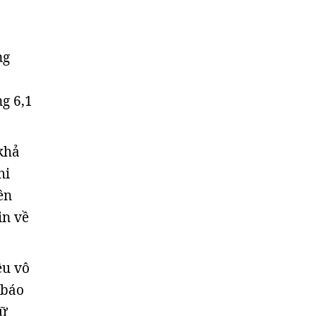
ng
g 6,1
 khả
hi
ên
in về
ệu vô
 báo
dữ