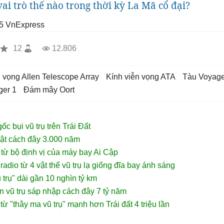
ai trò thế nào trong thời kỳ La Mã cổ đại?
5
VnExpress
12
12.806
ễn vọng Allen Telescope Array
kính viễn vọng ATA
tàu Voyage
ger 1
Đám mây Oort
c bụi vũ trụ trên Trái Đất
vật cách đây 3.000 năm
u từ bộ định vị của máy bay Ai Cập
radio từ 4 vật thể vũ trụ lạ giống đĩa bay ánh sáng
 trụ" dài gần 10 nghìn tỷ km
n vũ trụ sáp nhập cách đây 7 tỷ năm
từ "thây ma vũ trụ" mạnh hơn Trái đất 4 triệu lần