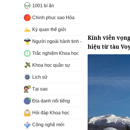
1001 bí ẩn
Chinh phục sao Hỏa
Kỳ quan thế giới
Kính viễn vọng
Người ngoài hành tinh - UFO
hiệu từ tàu Voy
Trắc nghiệm Khoa học
Khoa học quân sự
Lịch sử
Tại sao
Địa danh nổi tiếng
Hỏi đáp Khoa học
Công nghệ mới