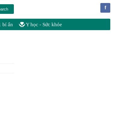
f
 bí ẩn
Y học - Sức khỏe