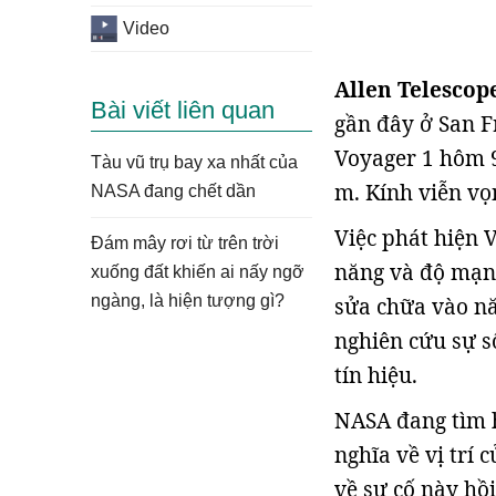
Video
Allen Telescop
Bài viết liên quan
gần đây ở San Fr
Voyager 1 hôm 9
Tàu vũ trụ bay xa nhất của
m. Kính viễn vọn
NASA đang chết dần
Việc phát hiện 
Đám mây rơi từ trên trời
năng và độ mạnh
xuống đất khiến ai nấy ngỡ
ngàng, là hiện tượng gì?
sửa chữa vào n
nghiên cứu sự s
tín hiệu.
NASA đang tìm h
nghĩa về vị trí 
về sự cố này hồi