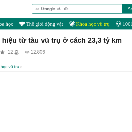
oa học
Thế giới động vật
Khoa học vũ trụ
1001
 hiệu từ tàu vũ trụ ở cách 23,3 tỷ km
12
12.806
học vũ trụ