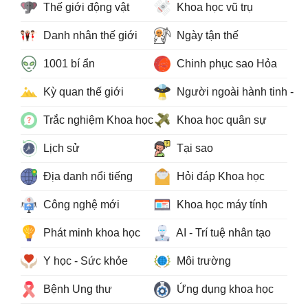
Thế giới động vật
Khoa học vũ trụ
Danh nhân thế giới
Ngày tận thế
1001 bí ẩn
Chinh phục sao Hỏa
Kỳ quan thế giới
Người ngoài hành tinh - 
Trắc nghiệm Khoa học
Khoa học quân sự
Lịch sử
Tại sao
Địa danh nổi tiếng
Hỏi đáp Khoa học
Công nghệ mới
Khoa học máy tính
Phát minh khoa học
AI - Trí tuệ nhân tạo
Y học - Sức khỏe
Môi trường
Bệnh Ung thư
Ứng dụng khoa học