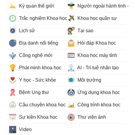
Kỳ quan thế giới
Người ngoài hành tinh - 
Trắc nghiệm Khoa học
Khoa học quân sự
Lịch sử
Tại sao
Địa danh nổi tiếng
Hỏi đáp Khoa học
Công nghệ mới
Khoa học máy tính
Phát minh khoa học
AI - Trí tuệ nhân tạo
Y học - Sức khỏe
Môi trường
Bệnh Ung thư
Ứng dụng khoa học
Câu chuyện khoa học
Công trình khoa học
Sự kiện Khoa học
Thư viện ảnh
Video