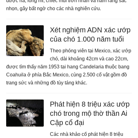
được ria, lông mi, chiếc mũi trơn nhẵn và hàm răng sắc
nhọn, gây bất ngờ cho các nhà nghiên cứu.
Xét nghiệm ADN xác ướp
của chó 1.000 năm tuổi
Theo phóng viên tại Mexico, xác ướp
chó, dài khoảng 42cm và cao 22cm,
được tìm thấy năm 1953 tại hang Candelaria thuộc bang
Coahuila ở phía Bắc Mexico, cùng 2.500 cổ vật gồm đồ
trang sức và những đồ tùy táng khác.
Phát hiện 8 triệu xác ướp
chó trong mộ thờ thần Ai
Cập cổ đại
Các nhà khảo cổ phát hiện 8 triệu