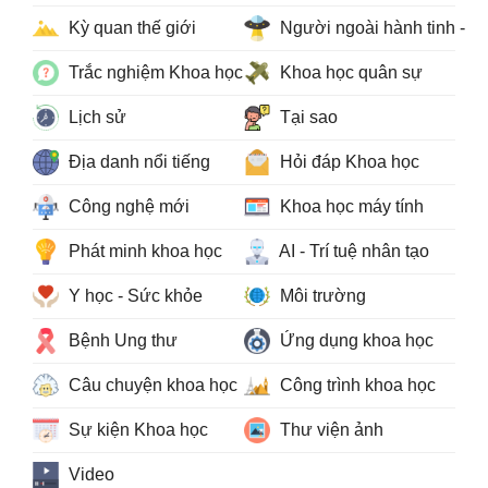
Kỳ quan thế giới
Người ngoài hành tinh - 
Trắc nghiệm Khoa học
Khoa học quân sự
Lịch sử
Tại sao
Địa danh nổi tiếng
Hỏi đáp Khoa học
Công nghệ mới
Khoa học máy tính
Phát minh khoa học
AI - Trí tuệ nhân tạo
Y học - Sức khỏe
Môi trường
Bệnh Ung thư
Ứng dụng khoa học
Câu chuyện khoa học
Công trình khoa học
Sự kiện Khoa học
Thư viện ảnh
Video