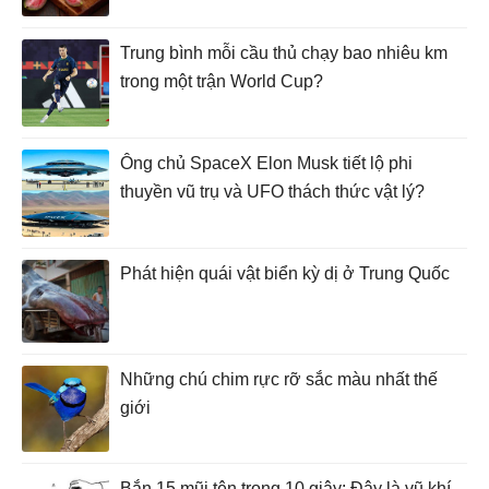
Trung bình mỗi cầu thủ chạy bao nhiêu km
trong một trận World Cup?
Ông chủ SpaceX Elon Musk tiết lộ phi
thuyền vũ trụ và UFO thách thức vật lý?
Phát hiện quái vật biển kỳ dị ở Trung Quốc
Những chú chim rực rỡ sắc màu nhất thế
giới
Bắn 15 mũi tên trong 10 giây: Đây là vũ khí