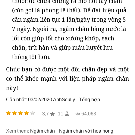
thuốc để chữa chứng ra mồ hôi tay chân
(còn gọi là phong tê thất). Để đạt hiệu quả
cần ngâm liên tục 1 lần/ngày trong vòng 5-
7 ngày. Ngoài ra, ngâm chân bằng nước lá
lốt còn giúp tốt cho xương khớp, sạch
chân, trừ hàn và giúp máu huyết lưu
thông tốt hơn.
Chúc bạn có được một đôi chân đẹp và một
cơ thể khỏe mạnh với liệu pháp ngâm chân
này!
Cập nhật: 03/02/2020
AnhScully - Tổng hợp
3,7
11
64.063
Xem thêm:
ngâm chân
ngâm chân với hoa hồng