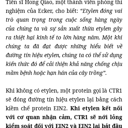
Tiến sĩ Hong Qiao, một thành viên phòng thí
nghiệm của Ecker, cho biết:
“Etylen đóng vai
trò quan trọng trong cuộc sống hàng ngày
của chúng ta và sự sản xuất thừa etylen gây
ra thiệt hại kinh tế to lớn hàng năm. Một khi
chúng ta đã đạt được những hiểu biết về
đường tín hiệu etylen, chúng ta có thể sử dụng
kiến thức đó để cải thiện khả năng chống chịu
mầm bệnh hoặc hạn hán của cây trồng”.
Khi không có etylen, một protein gọi là CTR1
sẽ đóng đường tín hiệu etylen lại bằng cách
kiềm chế protein EIN2.
Khi etylen kết nối
với cơ quan nhận cảm, CTR1 sẽ nới lỏng
kiểm soát đối với EIN2 và EIN2 lại bắt đầu