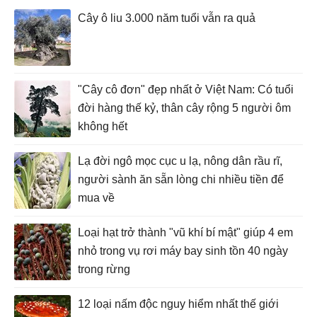
Cây ô liu 3.000 năm tuổi vẫn ra quả
"Cây cô đơn" đẹp nhất ở Việt Nam: Có tuổi
đời hàng thế kỷ, thân cây rộng 5 người ôm
không hết
Lạ đời ngô mọc cục u lạ, nông dân rầu rĩ,
người sành ăn sẵn lòng chi nhiều tiền để
mua về
Loại hạt trở thành "vũ khí bí mật" giúp 4 em
nhỏ trong vụ rơi máy bay sinh tồn 40 ngày
trong rừng
12 loại nấm độc nguy hiểm nhất thế giới