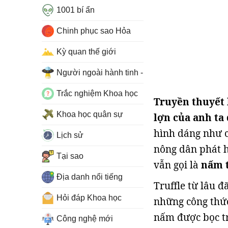
1001 bí ẩn
Chinh phục sao Hỏa
Kỳ quan thế giới
Người ngoài hành tinh - UFO
Trắc nghiệm Khoa học
Truyền thuyết 
Khoa học quân sự
lợn của anh ta
hình dáng như c
Lịch sử
nông dân phát h
Tại sao
vẫn gọi là
nấm t
Địa danh nổi tiếng
Truffle từ lâu 
Hỏi đáp Khoa học
những công thức
nấm được bọc t
Công nghệ mới