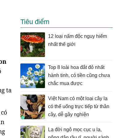
Tiêu điểm
12 loại nấm độc nguy hiểm
nhất thế giới
con
Top 8 loài hoa đắt đỏ nhất
ó
hành tinh, có tiền cũng chưa
chắc mua được
ng ta
Việt Nam có một loại cây lạ
có thể uống trực tiếp từ thân
 có
cây, dễ gây nghiện
ăn
Lạ đời ngô mọc cục u lạ,
ng
nông dân rầu rĩ, người sành