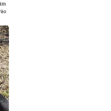
năm
vào