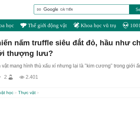
oa học
Thế giới động vật
Khoa học vũ trụ
1001
iến nấm truffle siêu đắt đỏ, hầu như ch
ới thượng lưu?
 vật mang hình thù xấu xí nhưng lại là "kim cương" trong giới 
2
2.401
vật học
Thực vật