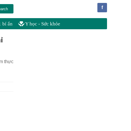
f
 bí ẩn
Y học - Sức khỏe
ỉ
ẩm thực