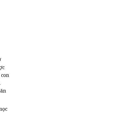
ở
ợc
 con
i
săn
 mọc