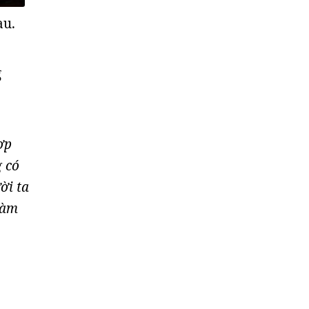
au.
g
ợp
g có
ời ta
làm