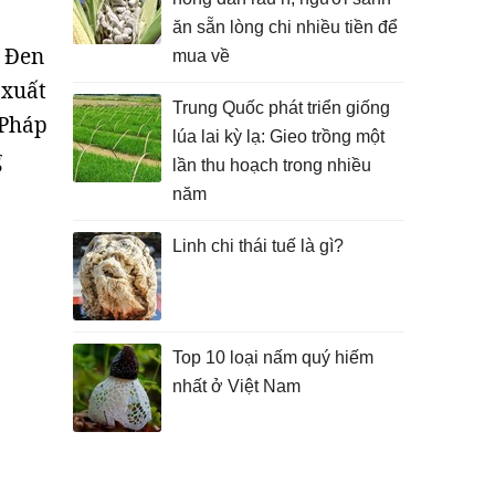
ăn sẵn lòng chi nhiều tiền để
ỳ Đen
mua về
 xuất
Trung Quốc phát triển giống
 Pháp
lúa lai kỳ lạ: Gieo trồng một
g
lần thu hoạch trong nhiều
năm
Linh chi thái tuế là gì?
Top 10 loại nấm quý hiếm
nhất ở Việt Nam