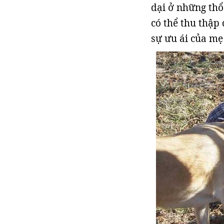
dại ở những th
có thể thu thập
sự ưu ái của mẹ