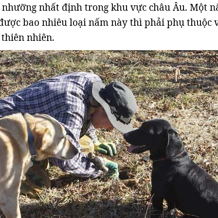
ổ nhưỡng nhất định trong khu vực châu Âu. Một 
 được bao nhiêu loại nấm này thì phải phụ thuộc 
 thiên nhiên.