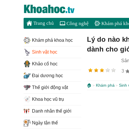
Trang chủ
Công nghệ
Khám phá kh
Lý do nào kh
Khám phá khoa học
dành cho gi
Sinh vật học
Sản
Khảo cổ học
3
Đại dương học
🏠
Khám phá
Sinh 
Thế giới động vật
Khoa học vũ trụ
Danh nhân thế giới
Ngày tận thế