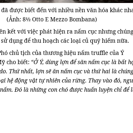
u đã được biết đến với nhiều nền văn hóa khác nh
(Ảnh: 8½ Otto E Mezzo Bombana)
iên kết với việc phát hiện ra nấm cục nhưng chún
sử dụng để thu hoạch các loại củ quý hiếm nữa.
Phó chủ tịch của thương hiệu nấm truffle của Ý
ỹ cho biết:
“Ở Ý, dùng lợn để săn nấm cục là bất h
 do. Thứ nhất, lợn sẽ ăn nấm cục và thứ hai là chún
i hệ động vật tự nhiên của rừng. Thay vào đó, ngư
 nấm. Đó là những con chó được huấn luyện chỉ để 