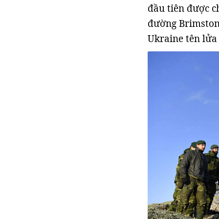
đầu tiên được c
đường Brimston
Ukraine tên lử