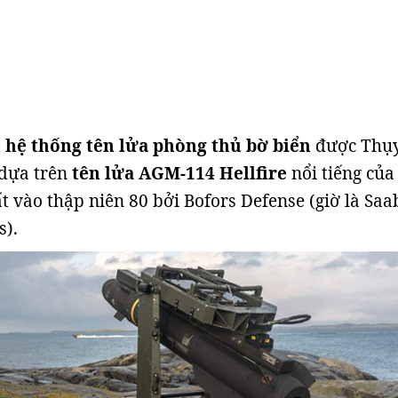
t
hệ thống tên lửa phòng thủ bờ biển
được Thụ
 dựa trên
tên lửa AGM-114 Hellfire
nổi tiếng củ
t vào thập niên 80 bởi Bofors Defense (giờ là Saa
s).