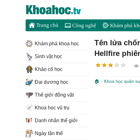
Trang chủ
Công nghệ
Khám phá kh
Tên lửa chố
Khám phá khoa học
Hellfire phi
Sinh vật học
Khảo cổ học
🏠
Khoa học quân s
Đại dương học
Thế giới động vật
Khoa học vũ trụ
Danh nhân thế giới
Ngày tận thế