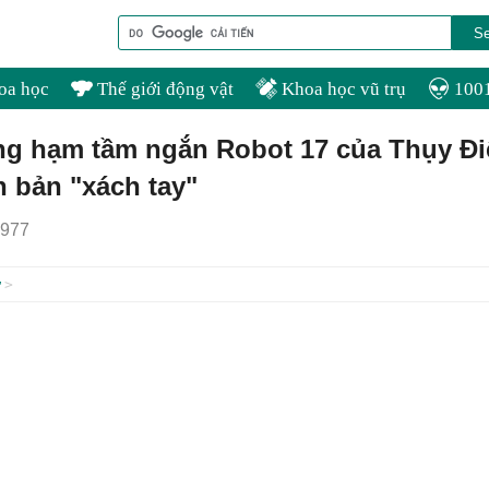
oa học
Thế giới động vật
Khoa học vũ trụ
1001
ng hạm tầm ngắn Robot 17 của Thụy Đi
ên bản "xách tay"
977
ự