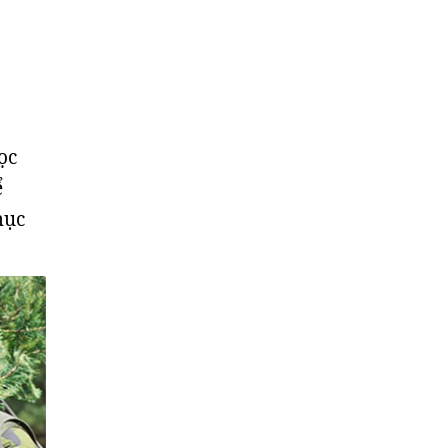
ọc
ể
mục