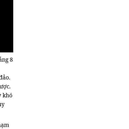
ảng 8
đảo.
lược.
y khó
ụy
 hạm