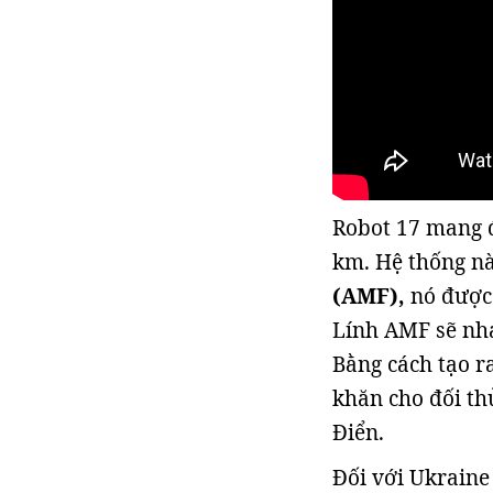
Robot 17 mang đ
km. Hệ thống n
(AMF),
nó được 
Lính AMF sẽ nhan
Bằng cách tạo r
khăn cho đối th
Điển.
Đối với Ukraine