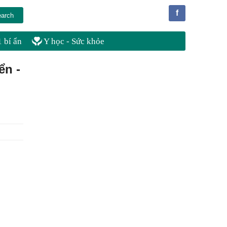
f
 bí ẩn
Y học - Sức khỏe
ển -