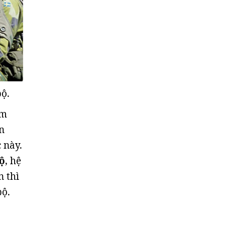
bộ.
ằm
n
 này.
ộ
, hệ
n thì
bộ.