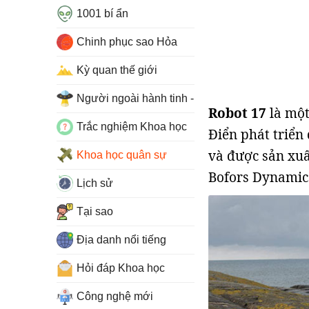
1001 bí ẩn
Chinh phục sao Hỏa
Kỳ quan thế giới
Người ngoài hành tinh - UFO
Robot 17
là mộ
Trắc nghiệm Khoa học
Điển phát triển
và được sản xuấ
Khoa học quân sự
Bofors Dynamic
Lịch sử
Tại sao
Địa danh nổi tiếng
Hỏi đáp Khoa học
Công nghệ mới